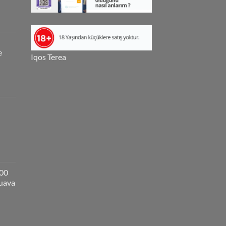
e
Iqos Terea
000
guava