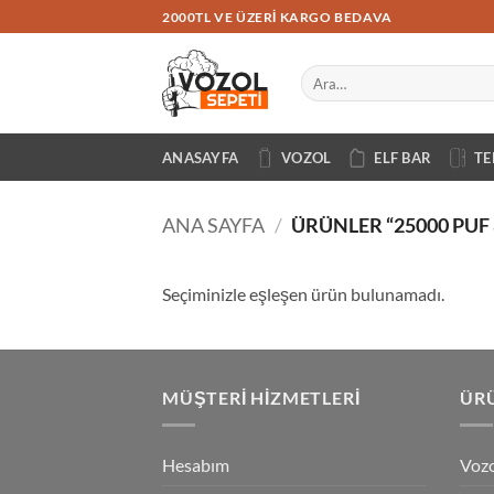
İçeriğe
2000TL VE ÜZERI KARGO BEDAVA
atla
Ara:
ANASAYFA
VOZOL
ELF BAR
TE
ANA SAYFA
/
ÜRÜNLER “25000 PUF
Seçiminizle eşleşen ürün bulunamadı.
MÜŞTERI HIZMETLERI
ÜRÜ
Hesabım
Vozo