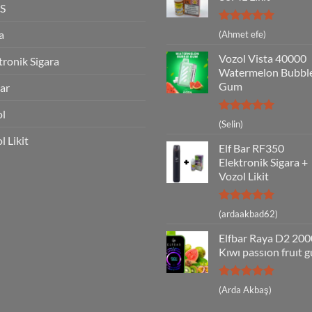
S
5 üzerinden
a
(Ahmet efe)
5
oy aldı
Vozol Vista 40000
tronik Sigara
Watermelon Bubbl
Gum
Bar
ol
5 üzerinden
(Selin)
5
oy aldı
l Likit
Elf Bar RF350
Elektronik Sigara +
Vozol Likit
5 üzerinden
(ardaakbad62)
5
oy aldı
Elfbar Raya D2 20
Kıwı passıon fruıt 
5 üzerinden
(Arda Akbaş)
5
oy aldı