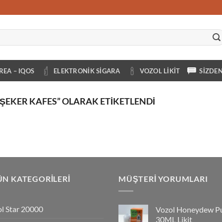
REA – IQOS
ELEKTRONIK SIGARA
VOZOL LIKIT
SIZDE
 ŞEKER KAFES” OLARAK ETIKETLENDI
N KATEGORILERI
MÜŞTERI YORUMLARI
l Star 20000
Vozol Honeydew P
30ML Likit