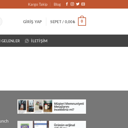
Kargo Takip
Blog
0
GIRIŞ YAP
SEPET /
0,00
₺
N GELENLER
İLETIŞIM
unch