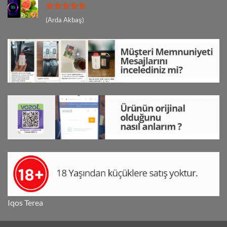
5 üzerinden
(Arda Akbaş)
5
oy aldı
Iqos Terea