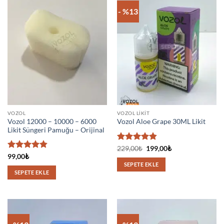
- %13
VOZOL
VOZOL LIKIT
Vozol 12000 – 10000 – 6000
Vozol Aloe Grape 30ML Likit
Likit Süngeri Pamuğu – Orijinal
5 üzerinden
Orijinal
Şu
229,00
₺
199,00
₺
fiyat:
andaki
4.83
oy
5 üzerinden
99,00
₺
229,00₺.
fiyat:
aldı
4.83
oy
SEPETE EKLE
199,00₺.
aldı
SEPETE EKLE