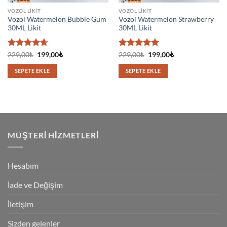
VOZOL LIKIT
VOZOL LIKIT
Vozol Watermelon Bubble Gum
Vozol Watermelon Strawberry
30ML Likit
30ML Likit
5
Orijinal
Şu
5 üzerinden
Orijinal
Şu
229,00
₺
199,00
₺
229,00
₺
199,00
₺
fiyat:
andaki
fiyat:
andaki
üzerinden
5
oy aldı
229,00₺.
fiyat:
229,00₺.
fiyat:
4.67
oy
SEPETE EKLE
SEPETE EKLE
199,00₺.
199,00₺.
aldı
MÜŞTERI HIZMETLERI
Hesabım
İade ve Değişim
İletişim
Sizden gelenler