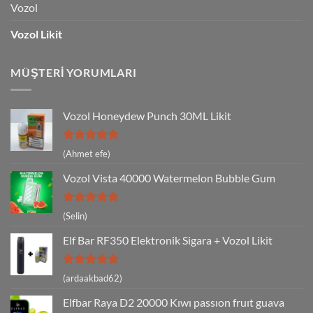
Vozol
Vozol Likit
MÜŞTERI YORUMLARI
Vozol Honeydew Punch 30ML Likit
5 üzerinden
(Ahmet efe)
5
oy aldı
Vozol Vista 40000 Watermelon Bubble Gum
5 üzerinden
(Selin)
5
oy aldı
Elf Bar RF350 Elektronik Sigara + Vozol Likit
5 üzerinden
(ardaakbad62)
5
oy aldı
Elfbar Raya D2 20000 Kıwı passıon fruıt guava