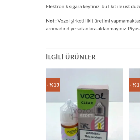
Elektronik sigara keyfinizi bu likit ile üst düz
Not :
Vozol şirketi likit üretimi yapmamaktadır
aromadır diye satanlara aldanmayınız. Piyasa
İLGILI ÜRÜNLER
- %13
- %1