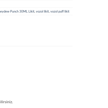
neydew Punch 30ML Likit
,
vozol likit
,
vozol puff likit
lirsiniz.