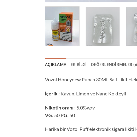
AÇIKLAMA
EK BILGI
DEĞERLENDIRMELER (6
Vozol Honeydew Punch 30ML Salt Likit Elektr
İçerik :
Kavun, Limon ve Nane Kokteyli
Nikotin oranı
: 5.0%w/v
VG:
50
PG:
50
Harika bir Vozol Puff elektronik sigara likit