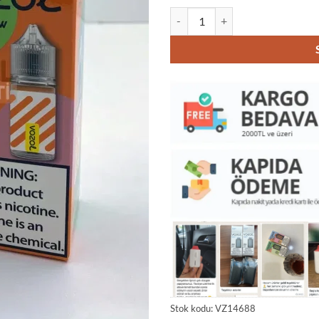
Vozol Honeydew Punch 30ML Liki
Stok kodu:
VZ14688