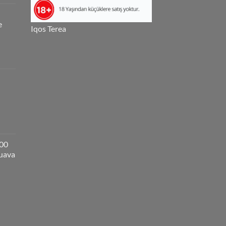
e
Iqos Terea
000
guava