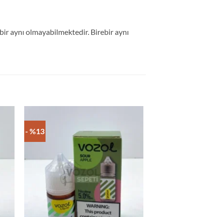
rebir aynı olmayabilmektedir. Birebir aynı
- %13
- %13