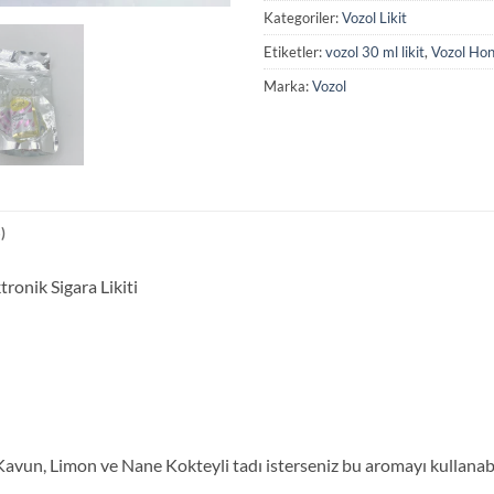
Kategoriler:
Vozol Likit
Etiketler:
vozol 30 ml likit
,
Vozol Ho
Marka:
Vozol
)
onik Sigara Likiti
i Kavun, Limon ve Nane Kokteyli tadı isterseniz bu aromayı kullanabi