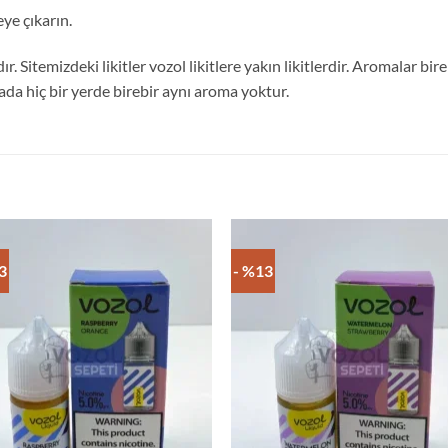
eye çıkarın.
. Sitemizdeki likitler vozol likitlere yakın likitlerdir. Aromalar bi
da hiç bir yerde birebir aynı aroma yoktur.
3
- %13