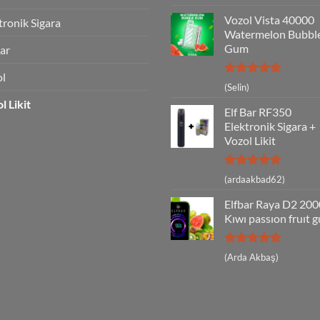
5
oy aldı
Vozol Vista 40000
tronik Sigara
Watermelon Bubbl
Gum
Bar
ol
5 üzerinden
(Selin)
5
oy aldı
l Likit
Elf Bar RF350
Elektronik Sigara +
Vozol Likit
5 üzerinden
(ardaakbad62)
5
oy aldı
Elfbar Raya D2 20
Kıwı passıon fruıt 
5 üzerinden
(Arda Akbaş)
5
oy aldı