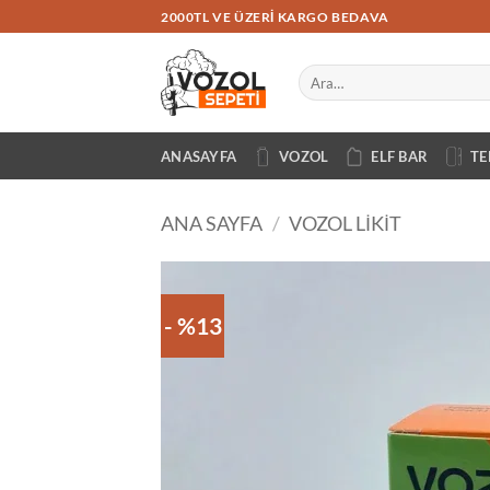
İçeriğe
2000TL VE ÜZERI KARGO BEDAVA
atla
Ara:
ANASAYFA
VOZOL
ELF BAR
TE
ANA SAYFA
/
VOZOL LIKIT
- %13