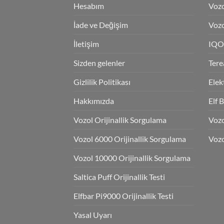
Hesabım
Vozo
İade ve Değişim
Vozo
İletişim
IQO
Sizden gelenler
Tere
Gizlilik Politikası
Elek
Hakkımızda
Elf 
Vozol Orijinallik Sorgulama
Voz
Vozol 6000 Orijinallik Sorgulama
Vozo
Vozol 10000 Orijinallik Sorgulama
Saltica Puff Orijinallik Testi
Elfbar Pi9000 Orijinallik Testi
Yasal Uyarı