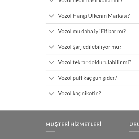
Vozol nedir nasıl kullanılır?
Vozol Hangi Ülkenin Markası?
Vozol mu daha iyi Elf bar mı?
Vozol şarj edilebiliyor mu?
Vozol tekrar doldurulabilir mi?
Vozol puff kaç gün gider?
Vozol kaç nikotin?
MÜŞTERI HIZMETLERI
ÜRÜ