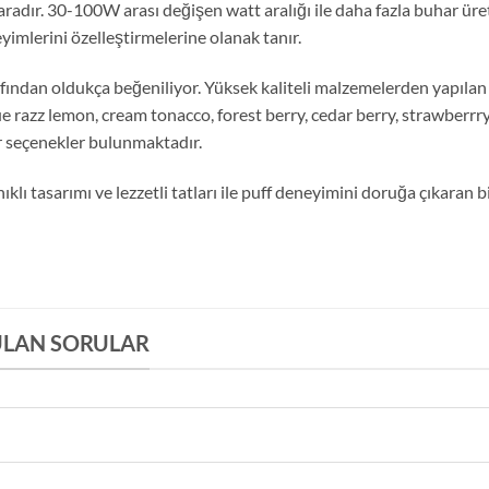
adır. 30-100W arası değişen watt aralığı ile daha fazla buhar üreteb
yimlerini özelleştirmelerine olanak tanır.
rafından oldukça beğeniliyor. Yüksek kaliteli malzemelerden yapılan 
lue razz lemon, cream tonacco, forest berry, cedar berry, strawberr
r seçenekler bulunmaktadır.
ı tasarımı ve lezzetli tatları ile puff deneyimini doruğa çıkaran bir 
ULAN SORULAR