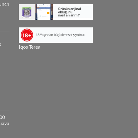
unch
e
Iqos Terea
000
guava