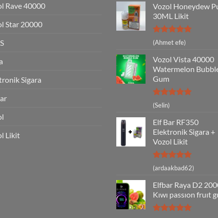
l Rave 40000
Vozol Honeydew P
30ML Likit
l Star 20000
5 üzerinden
S
(Ahmet efe)
5
oy aldı
Vozol Vista 40000
a
Watermelon Bubbl
Gum
tronik Sigara
Bar
5 üzerinden
(Selin)
5
oy aldı
ol
Elf Bar RF350
Elektronik Sigara +
l Likit
Vozol Likit
5 üzerinden
(ardaakbad62)
5
oy aldı
Elfbar Raya D2 20
Kıwı passıon fruıt 