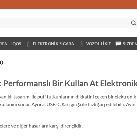
REA – IQOS
ELEKTRONIK SIGARA
VOZOL LIKIT
SIZDE
0
Performanslı Bir Kullan At Elektronik
nıklı tasarımı ile puff tutkunlarının dikkatini çeken bir elektroni
llanım sunar. Ayrıca, USB-C şarj girişi ile hızlı şarj edilebilir. Ay
lere ve diğer hasarlara karşı dirençlidir.