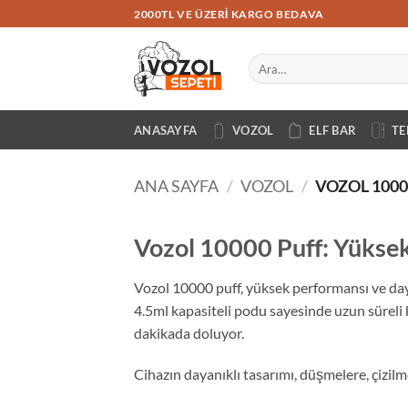
İçeriğe
2000TL VE ÜZERI KARGO BEDAVA
atla
Ara:
ANASAYFA
VOZOL
ELF BAR
TE
ANA SAYFA
/
VOZOL
/
VOZOL 1000
Vozol 10000 Puff: Yüksek 
Vozol 10000 puff, yüksek performansı ve daya
4.5ml kapasiteli podu sayesinde uzun süreli ku
dakikada doluyor.
Cihazın dayanıklı tasarımı, düşmelere, çizilme