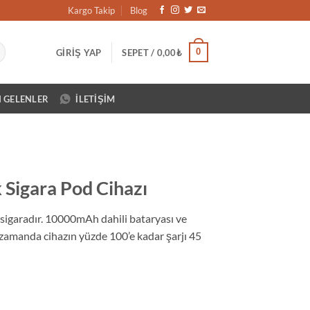
Kargo Takip
Blog
0
GIRIŞ YAP
SEPET /
0,00
₺
N GELENLER
İLETIŞIM
 Sigara Pod Cihazı
k sigaradır. 10000mAh dahili bataryası ve
nı zamanda cihazın yüzde 100’e kadar şarjı 45