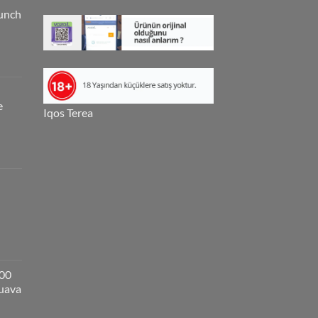
unch
e
Iqos Terea
000
guava