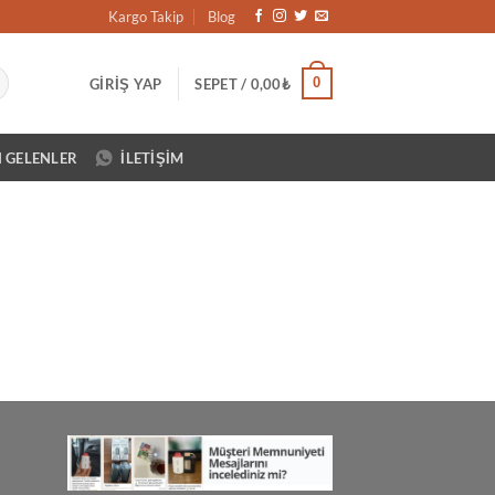
Kargo Takip
Blog
0
GIRIŞ YAP
SEPET /
0,00
₺
N GELENLER
İLETIŞIM