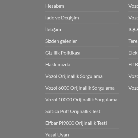
Hesabım
Vozo
İade ve Değişim
Vozo
İletişim
IQO
Sizden gelenler
Tere
Gizlilik Politikası
Elek
Hakkımızda
Elf 
Vozol Orijinallik Sorgulama
Voz
Vozol 6000 Orijinallik Sorgulama
Vozo
Vozol 10000 Orijinallik Sorgulama
Saltica Puff Orijinallik Testi
Elfbar Pi9000 Orijinallik Testi
Yasal Uyarı