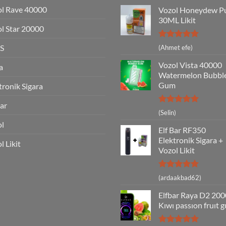
l Rave 40000
Vozol Honeydew P
30ML Likit
l Star 20000
5 üzerinden
S
(Ahmet efe)
5
oy aldı
Vozol Vista 40000
a
Watermelon Bubbl
Gum
tronik Sigara
Bar
5 üzerinden
(Selin)
5
oy aldı
ol
Elf Bar RF350
Elektronik Sigara +
l Likit
Vozol Likit
5 üzerinden
(ardaakbad62)
5
oy aldı
Elfbar Raya D2 20
Kıwı passıon fruıt 