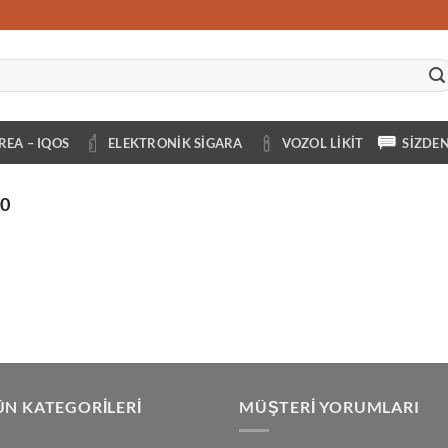
REA – IQOS
ELEKTRONIK SIGARA
VOZOL LIKIT
SIZDE
0
N KATEGORILERI
MÜŞTERI YORUMLARI