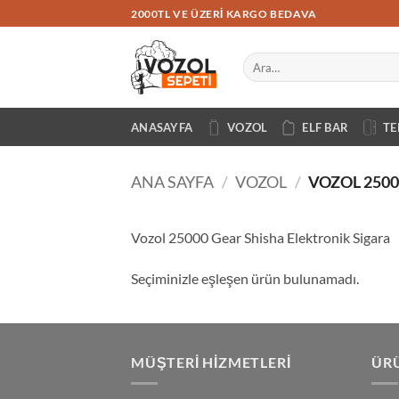
İçeriğe
2000TL VE ÜZERI KARGO BEDAVA
atla
Ara:
ANASAYFA
VOZOL
ELF BAR
TE
ANA SAYFA
/
VOZOL
/
VOZOL 2500
Vozol 25000 Gear Shisha Elektronik Sigara
Seçiminizle eşleşen ürün bulunamadı.
MÜŞTERI HIZMETLERI
ÜRÜ