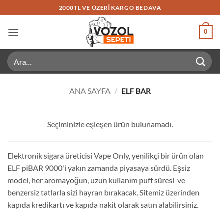
İçeriğe
2000TL VE ÜZERI KARGO BEDAVA
atla
0
Ara:
ANA SAYFA
/
ELF BAR
Seçiminizle eşleşen ürün bulunamadı.
Elektronik sigara üreticisi Vape Only, yenilikçi bir ürün olan
ELF piBAR 9000'i yakın zamanda piyasaya sürdü. Eşsiz
model, her aromayoğun, uzun kullanım puff süresi ve
benzersiz tatlarla sizi hayran bırakacak. Sitemiz üzerinden
kapıda kredikartı ve kapıda nakit olarak satın alabilirsiniz.