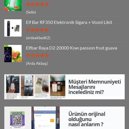
5 üzerinden
(Selin)
5
oy aldı
Elf Bar RF350 Elektronik Sigara + Vozol Likit
5 üzerinden
(ardaakbad62)
5
oy aldı
Elfbar Raya D2 20000 Kıwı passıon fruıt guava
5 üzerinden
(Arda Akbaş)
5
oy aldı