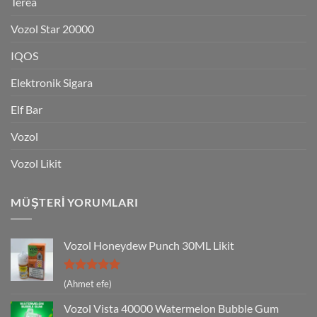
Terea
Vozol Star 20000
IQOS
Elektronik Sigara
Elf Bar
Vozol
Vozol Likit
MÜŞTERI YORUMLARI
Vozol Honeydew Punch 30ML Likit
5 üzerinden
(Ahmet efe)
5
oy aldı
Vozol Vista 40000 Watermelon Bubble Gum