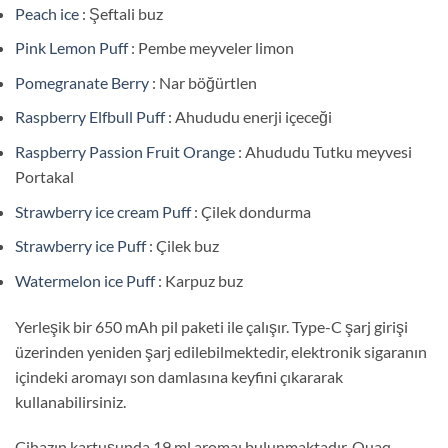
Peach ice
: Şeftali buz
Pink Lemon Puff
: Pembe meyveler limon
Pomegranate Berry
: Nar böğürtlen
Raspberry Elfbull Puff
: Ahududu enerji içeceği
Raspberry Passion Fruit Orange
: Ahududu Tutku meyvesi
Portakal
Strawberry ice cream Puff
: Çilek dondurma
Strawberry ice Puff
: Çilek buz
Watermelon ice Puff
: Karpuz buz
Yerleşik bir 650 mAh pil paketi ile çalışır. Type-C şarj girişi
üzerinden yeniden şarj edilebilmektedir, elektronik sigaranın
içindeki aromayı son damlasına keyfini çıkararak
kullanabilirsiniz.
Cihazın kartuşunda 19 ml aromaı bulunmaktadır. Quaq