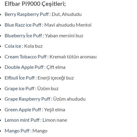
Elfbar Pi9000 Çeşitleri;
Berry Raspberry Puff
: Dut, Ahududu
Blue Razz ice Puff
: Mavi ahududu Mentol
Blueberry İce Puff
: Yaban mersini buz
Cola ice
: Kola buz
Cream Tobacco Puff
: Kremalı tütün aroması
Double Apple Puff
: Çift elma
Elfbull İce Puff
: Enerji içeceği buz
Grape ice Puff
: Üzüm buz
Grape Raspberry Puff
: Üzüm ahududu
Green Apple Puff
: Yeşil elma
Lemon mint Puff
: Limon nane
Mango Puff
: Mango