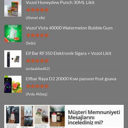
Vozol Honeydew Punch 30ML Likit
5 üzerinden
(Ahmet efe)
5
oy aldı
Vozol Vista 40000 Watermelon Bubble Gum
5 üzerinden
(Selin)
5
oy aldı
Elf Bar RF350 Elektronik Sigara + Vozol Likit
5 üzerinden
(ardaakbad62)
5
oy aldı
Elfbar Raya D2 20000 Kıwı passıon fruıt guava
5 üzerinden
(Arda Akbaş)
5
oy aldı