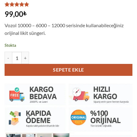
64
müşteri
99,00
₺
puanına
dayanarak
Vozol 10000 – 6000 – 12000 serisinde kullanabileceğiniz
5 üzerinden
4.83
puan
orijinal likit süngeri.
aldı
Stokta
Vozol 12000 - 10000 - 6000 Likit Süngeri Pamuğu - Orijinal adet
SEPETE EKLE