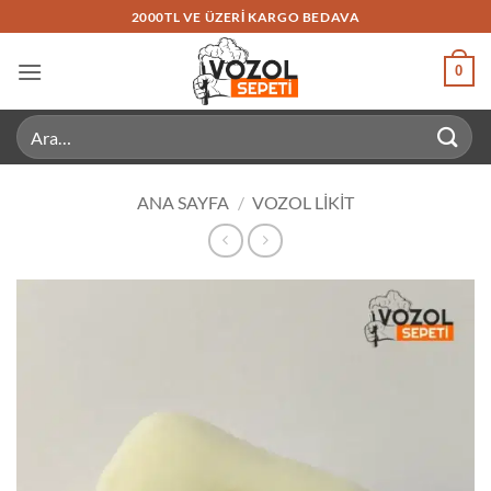
İçeriğe
2000TL VE ÜZERI KARGO BEDAVA
atla
0
Ara:
ANA SAYFA
/
VOZOL LIKIT