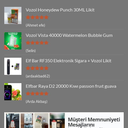
Vozol Honeydew Punch 30ML Likit
5 üzerinden
(Ahmet efe)
5
oy aldı
Vozol Vista 40000 Watermelon Bubble Gum
5 üzerinden
(Selin)
5
oy aldı
Elf Bar RF350 Elektronik Sigara + Vozol Likit
5 üzerinden
(ardaakbad62)
5
oy aldı
Elfbar Raya D2 20000 Kıwı passıon fruıt guava
5 üzerinden
(Arda Akbaş)
5
oy aldı