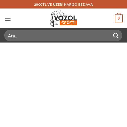
İçeriğe
2000TL VE ÜZERI KARGO BEDAVA
atla
0
Ara: