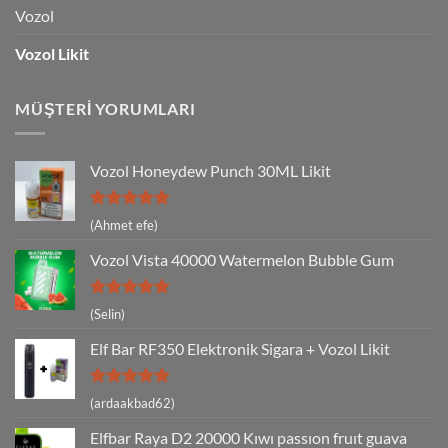
Vozol
Vozol Likit
MÜŞTERI YORUMLARI
Vozol Honeydew Punch 30ML Likit
5 üzerinden
(Ahmet efe)
5
oy aldı
Vozol Vista 40000 Watermelon Bubble Gum
5 üzerinden
(Selin)
5
oy aldı
Elf Bar RF350 Elektronik Sigara + Vozol Likit
5 üzerinden
(ardaakbad62)
5
oy aldı
Elfbar Raya D2 20000 Kıwı passıon fruıt guava