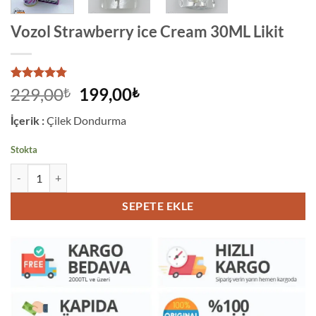
Vozol Strawberry ice Cream 30ML Likit
23
müşteri
Orijinal
Şu
229,00
199,00
₺
₺
puanına
fiyat:
andaki
dayanarak
İçerik :
Çilek Dondurma
5
229,00₺.
fiyat:
üzerinden
199,00₺.
4.78
puan
Stokta
aldı
Vozol Strawberry ice Cream 30ML Likit adet
SEPETE EKLE