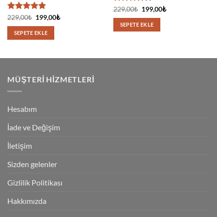
5 üzerinden
Orijinal
Şu
229,00
₺
199,00
₺
fiyat:
andaki
4.83
oy
5 üzerinden
Orijinal
Şu
229,00
₺
199,00
₺
229,00₺.
fiyat:
fiyat:
andaki
aldı
4.83
oy
SEPETE EKLE
199,00₺.
229,00₺.
fiyat:
aldı
SEPETE EKLE
199,00₺.
MÜŞTERI HIZMETLERI
Hesabım
İade ve Değişim
İletişim
Sizden gelenler
Gizlilik Politikası
Hakkımızda