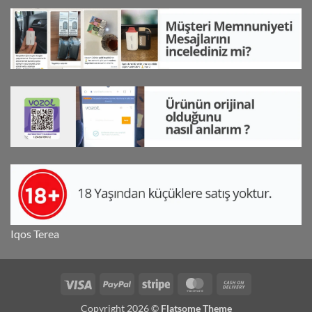
Iqos Terea
Visa
PayPal
Stripe
MasterCard
Cash
On
Copyright 2026 ©
Flatsome Theme