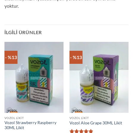
yoktur.
İLGILI ÜRÜNLER
- %13
- %13
VOZOL LIKIT
VOZOL LIKIT
Vozol Strawberry Raspberry
Vozol Aloe Grape 30ML Likit
30ML Likit