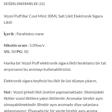
DEĞERLENDIRMELER (22)
Vozol Puff Bar Cool Mint 30ML Salt Likit Elektronik Sigara
Likiti
İçerik :
Ferahlatıcı nane
Nikotin oranı
: 5.0%w/v
VG:
50
PG:
50
Harika bir Vozol Puff elektronik sigara likiti ferahlatıcı bir tat
arıyorsanız bu aromayı kullanabilirsiniz.
Elektronik sigara keyfinizi bu likit ile üst düzeye çıkarın.
Not :
Vozol şirketi likit üretimi yapmamaktadır. Sitemizdeki
likitler vozol likitlere yakın likitlerdir. Aromalar birebir aynı
olmayabilmektedir. Birebir aynı aromadır diye satanlara
aldanmayınız. Piyasada hiç bir yerde birebir aynı aroma