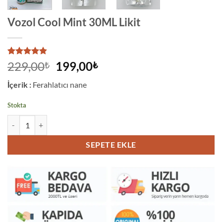
Vozol Cool Mint 30ML Likit
22
müşteri
Orijinal
Şu
229,00
199,00
₺
₺
puanına
fiyat:
andaki
dayanarak
İçerik :
Ferahlatıcı nane
5 üzerinden
229,00₺.
fiyat:
4.82
puan
199,00₺.
aldı
Stokta
Vozol Cool Mint 30ML Likit adet
SEPETE EKLE