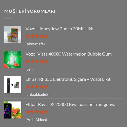
MÜŞTERI YORUMLARI
Vozol Honeydew Punch 30ML Likit
5 üzerinden
(Ahmet efe)
5
oy aldı
Vozol Vista 40000 Watermelon Bubble Gum
5 üzerinden
(Selin)
5
oy aldı
Elf Bar RF350 Elektronik Sigara + Vozol Likit
5 üzerinden
(ardaakbad62)
5
oy aldı
Elfbar Raya D2 20000 Kıwı passıon fruıt guava
5 üzerinden
(Arda Akbaş)
5
oy aldı