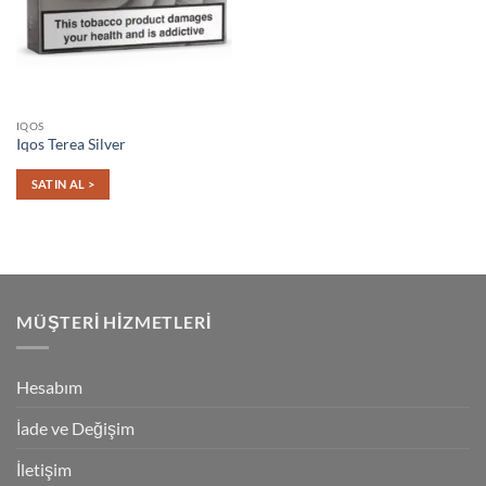
IQOS
Iqos Terea Silver
SATIN AL >
MÜŞTERI HIZMETLERI
Hesabım
İade ve Değişim
İletişim