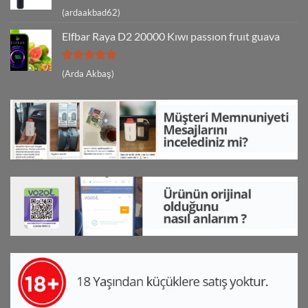
5 üzerinden
(ardaakbad62)
5
oy aldı
Elfbar Raya D2 20000 Kıwı passıon fruıt guava
5 üzerinden
(Arda Akbaş)
5
oy aldı