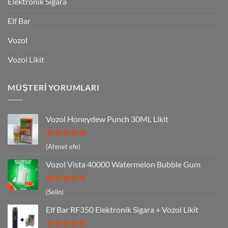
Elektronik Sigara
Elf Bar
Vozol
Vozol Likit
MÜŞTERI YORUMLARI
Vozol Honeydew Punch 30ML Likit
5 üzerinden
(Ahmet efe)
5
oy aldı
Vozol Vista 40000 Watermelon Bubble Gum
5 üzerinden
(Selin)
5
oy aldı
Elf Bar RF350 Elektronik Sigara + Vozol Likit