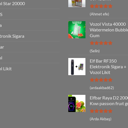
l Star 20000
5 üzerinden
S
(Ahmet efe)
5
oy aldı
Vozol Vista 40000
a
Watermelon Bubbl
Gum
tronik Sigara
Bar
5 üzerinden
(Selin)
5
oy aldı
ol
Elf Bar RF350
Elektronik Sigara +
l Likit
Vozol Likit
5 üzerinden
(ardaakbad62)
5
oy aldı
Elfbar Raya D2 20
Kıwı passıon fruıt 
5 üzerinden
(Arda Akbaş)
5
oy aldı