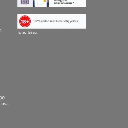
e
Iqos Terea
000
guava