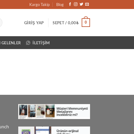
Kargo Takip
Blog
0
GIRIŞ YAP
SEPET /
0,00
₺
N GELENLER
İLETIŞIM
unch