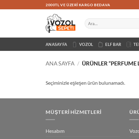
İçeriğe
2000TL VE ÜZERI KARGO BEDAVA
atla
Ara:
ANASAYFA
VOZOL
ELF BAR
TE
ANA SAYFA
/
ÜRÜNLER “PERFUME 
Seçiminizle eşleşen ürün bulunamadı.
MÜŞTERI HIZMETLERI
ÜRÜ
Hesabım
Vozo