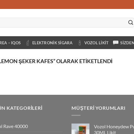
REA – IQOS
ELEKTRONIK SIGARA
VOZOL LIKIT
SIZDE
LEMON ŞEKER KAFES” OLARAK ETIKETLENDI
N KATEGORILERI
MÜŞTERI YORUMLARI
l Rave 40000
Vozol Honeydew P
30ML Likit