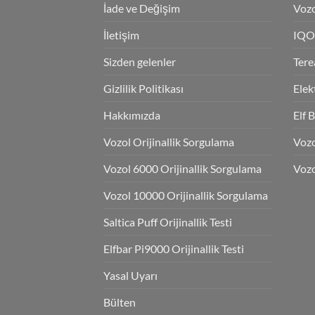
İade ve Değişim
Vozo
İletişim
IQO
Sizden gelenler
Tere
Gizlilik Politikası
Elek
Hakkımızda
Elf 
Vozol Orijinallik Sorgulama
Voz
Vozol 6000 Orijinallik Sorgulama
Vozo
Vozol 10000 Orijinallik Sorgulama
Saltica Puff Orijinallik Testi
Elfbar Pi9000 Orijinallik Testi
Yasal Uyarı
Bülten