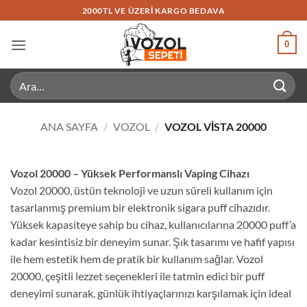
İçeriğe
2000TL VE ÜZERI KARGO BEDAVA
atla
0
Ara:
ANA SAYFA
/
VOZOL
/
VOZOL VISTA 20000
Vozol 20000 – Yüksek Performanslı Vaping Cihazı
Vozol 20000, üstün teknoloji ve uzun süreli kullanım için
tasarlanmış premium bir elektronik sigara puff cihazıdır.
Yüksek kapasiteye sahip bu cihaz, kullanıcılarına 20000 puff’a
kadar kesintisiz bir deneyim sunar. Şık tasarımı ve hafif yapısı
ile hem estetik hem de pratik bir kullanım sağlar. Vozol
20000, çeşitli lezzet seçenekleri ile tatmin edici bir puff
deneyimi sunarak, günlük ihtiyaçlarınızı karşılamak için ideal