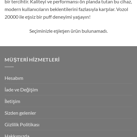
bir tercihtir. Kaliteyi ve performansı ön planda tutan bu cihaz,
modern kullanıcıların beklentilerini fazlasıyla karşılar. Vozol
20000 ile eşsiz bir puff deneyimi yaşayın!
Seçiminizle eşleşen ürün bulunamadı.
MÜŞTERI HIZMETLERI
Hesabım
İade ve Değişim
İletişim
Sizden gelenler
Gizlilik Politikası
Hakkımızda