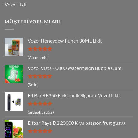
Vozol Likit
MÜŞTERI YORUMLARI
Vozol Honeydew Punch 30ML Likit
5 üzerinden
(Ahmet efe)
5
oy aldı
Vozol Vista 40000 Watermelon Bubble Gum
5 üzerinden
(Selin)
5
oy aldı
Elf Bar RF350 Elektronik Sigara + Vozol Likit
5 üzerinden
(ardaakbad62)
5
oy aldı
Elfbar Raya D2 20000 Kıwı passıon fruıt guava