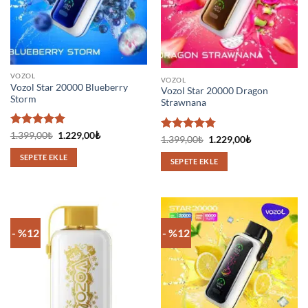
VOZOL
VOZOL
Vozol Star 20000 Blueberry
Vozol Star 20000 Dragon
Storm
Strawnana
5 üzerinden
Orijinal
Şu
1.399,00
₺
1.229,00
₺
5
Orijinal
Şu
1.399,00
₺
1.229,00
₺
fiyat:
andaki
5
oy aldı
fiyat:
andaki
üzerinden
1.399,00₺.
fiyat:
1.399,00₺.
fiyat:
SEPETE EKLE
4.75
oy
1.229,00₺.
SEPETE EKLE
1.229,00₺.
aldı
- %12
- %12