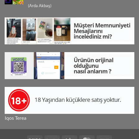
5 üzerinden
(Arda Akbaş)
5
oy aldı
Iqos Terea