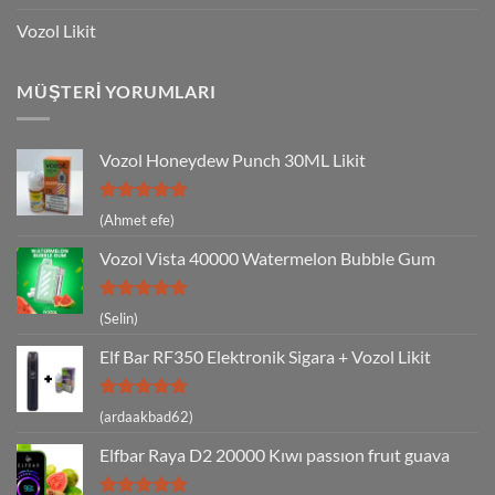
Vozol Likit
MÜŞTERI YORUMLARI
Vozol Honeydew Punch 30ML Likit
5 üzerinden
(Ahmet efe)
5
oy aldı
Vozol Vista 40000 Watermelon Bubble Gum
5 üzerinden
(Selin)
5
oy aldı
Elf Bar RF350 Elektronik Sigara + Vozol Likit
5 üzerinden
(ardaakbad62)
5
oy aldı
Elfbar Raya D2 20000 Kıwı passıon fruıt guava