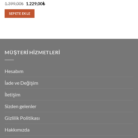
5 üzerinden
Orijinal
Şu
1.399,00
₺
1.229,00
₺
fiyat:
andaki
5
oy aldı
1.399,00₺.
fiyat:
SEPETE EKLE
1.229,00₺.
MÜŞTERI HIZMETLERI
Hesabım
İade ve Değişim
İletişim
Sizden gelenler
Gizlilik Politikası
Hakkımızda