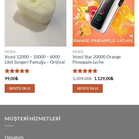
VOZOL
VOZOL
Vozol 12000 – 10000 – 6000
Vozol Star 20000 Orange
Likit Süngeri Pamuğu – Orijinal
Pineapple Lyche
5 üzerinden
5 üzerinden
Orijinal
Şu
99,00
₺
1.399,00
₺
1.129,00
₺
fiyat:
andaki
4.83
oy
5
oy aldı
1.399,00₺.
fiyat:
aldı
SEPETE EKLE
SEPETE EKLE
1.129,00₺.
MÜŞTERI HIZMETLERI
Hesabım