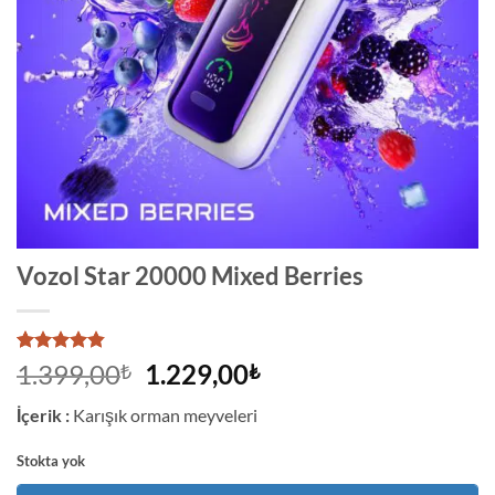
Vozol Star 20000 Mixed Berries
5
müşteri
Orijinal
Şu
1.399,00
1.229,00
₺
₺
puanına
fiyat:
andaki
dayanarak
İçerik :
Karışık orman meyveleri
5
1.399,00₺.
fiyat:
üzerinden
1.229,00₺.
4.8
puan
Stokta yok
aldı