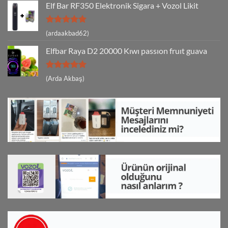
Elf Bar RF350 Elektronik Sigara + Vozol Likit
5 üzerinden
(ardaakbad62)
5
oy aldı
Elfbar Raya D2 20000 Kıwı passıon fruıt guava
5 üzerinden
(Arda Akbaş)
5
oy aldı