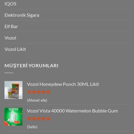
IQOS
Elektronik Sigara
Elf Bar
Vozol
Vozol Likit
MÜŞTERI YORUMLARI
Vozol Honeydew Punch 30ML Likit
5 üzerinden
(Ahmet efe)
5
oy aldı
Vozol Vista 40000 Watermelon Bubble Gum
5 üzerinden
(Selin)
5
oy aldı