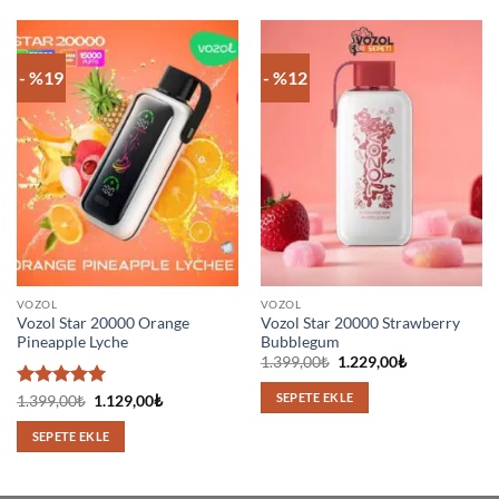
- %19
- %12
VOZOL
VOZOL
Vozol Star 20000 Orange
Vozol Star 20000 Strawberry
Pineapple Lyche
Bubblegum
Orijinal
Şu
1.399,00
₺
1.229,00
₺
fiyat:
andaki
1.399,00₺.
fiyat:
SEPETE EKLE
5 üzerinden
Orijinal
Şu
1.399,00
₺
1.129,00
₺
1.229,00₺.
fiyat:
andaki
5
oy aldı
1.399,00₺.
fiyat:
SEPETE EKLE
1.129,00₺.