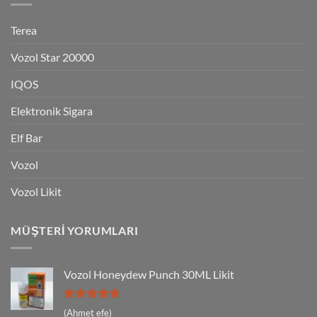
Terea
Vozol Star 20000
IQOS
Elektronik Sigara
Elf Bar
Vozol
Vozol Likit
MÜŞTERI YORUMLARI
Vozol Honeydew Punch 30ML Likit
5 üzerinden
(Ahmet efe)