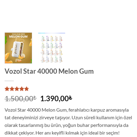
Vozol Star 40000 Melon Gum
3
müşteri
Orijinal
Şu
1.500,00
1.390,00
₺
₺
puanına
fiyat:
andaki
dayanarak
Vozol Star 40000 Melon Gum, ferahlatıcı karpuz aromasıyla
5
1.500,00₺.
fiyat:
üzerinden
tat deneyiminizi zirveye taşıyor. Uzun süreli kullanım için özel
1.390,00₺.
4.67
puan
olarak tasarlanmış bu ürün, yoğun buhar performansıyla da
aldı
dikkat çekiyor. Her anı keyifli kılmak için ideal bir seçim!