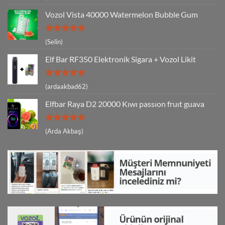
5
oy aldı
Vozol Vista 40000 Watermelon Bubble Gum
5 üzerinden
(Selin)
5
oy aldı
Elf Bar RF350 Elektronik Sigara + Vozol Likit
5 üzerinden
(ardaakbad62)
5
oy aldı
Elfbar Raya D2 20000 Kıwı passıon fruıt guava
5 üzerinden
(Arda Akbaş)
5
oy aldı