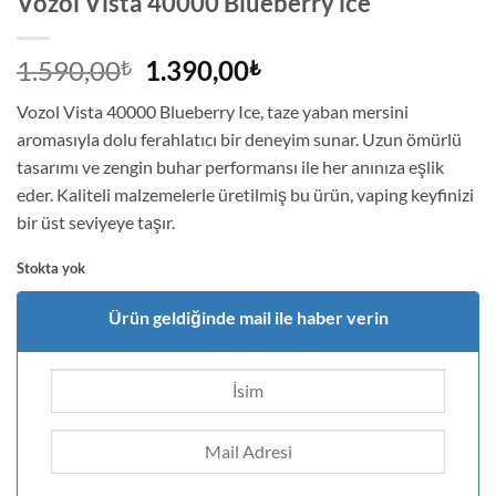
Vozol Vista 40000 Blueberry ice
Orijinal
Şu
1.590,00
1.390,00
₺
₺
fiyat:
andaki
Vozol Vista 40000 Blueberry Ice, taze yaban mersini
1.590,00₺.
fiyat:
aromasıyla dolu ferahlatıcı bir deneyim sunar. Uzun ömürlü
1.390,00₺.
tasarımı ve zengin buhar performansı ile her anınıza eşlik
eder. Kaliteli malzemelerle üretilmiş bu ürün, vaping keyfinizi
bir üst seviyeye taşır.
Stokta yok
Ürün geldiğinde mail ile haber verin