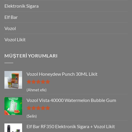
Elektronik Sigara
Elf Bar
Vozol
Vozol Likit
MÜŞTERI YORUMLARI
Vozol Honeydew Punch 30ML Likit
5 üzerinden
(Ahmet efe)
5
oy aldı
Vozol Vista 40000 Watermelon Bubble Gum
5 üzerinden
(Selin)
5
oy aldı
Elf Bar RF350 Elektronik Sigara + Vozol Likit