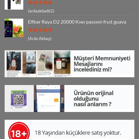
5 üzerinden
(ardaakbad62)
5
oy aldı
Elfbar Raya D2 20000 Kıwı passıon fruıt guava
5 üzerinden
(Arda Akbaş)
5
oy aldı