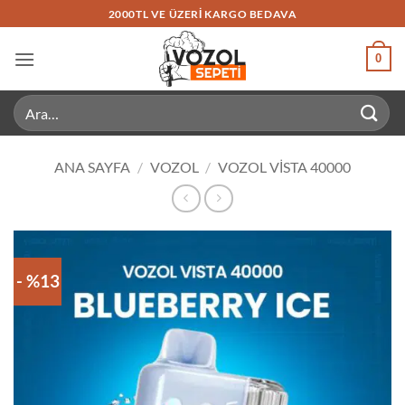
İçeriğe
2000TL VE ÜZERI KARGO BEDAVA
atla
0
Ara:
ANA SAYFA
/
VOZOL
/
VOZOL VISTA 40000
- %13