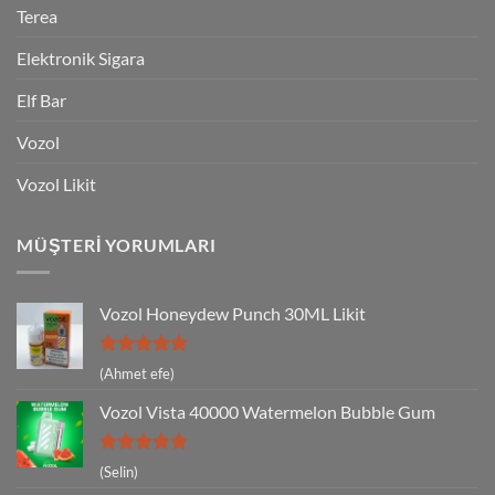
Terea
Elektronik Sigara
Elf Bar
Vozol
Vozol Likit
MÜŞTERI YORUMLARI
Vozol Honeydew Punch 30ML Likit
5 üzerinden
(Ahmet efe)
5
oy aldı
Vozol Vista 40000 Watermelon Bubble Gum
5 üzerinden
(Selin)
5
oy aldı