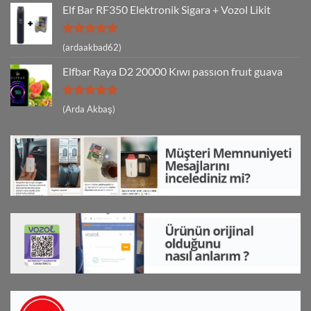
Elf Bar RF350 Elektronik Sigara + Vozol Likit
5 üzerinden
(ardaakbad62)
5
oy aldı
Elfbar Raya D2 20000 Kıwı passıon fruıt guava
5 üzerinden
(Arda Akbaş)
5
oy aldı