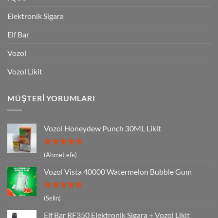
Elektronik Sigara
Elf Bar
Vozol
Vozol Likit
MÜŞTERI YORUMLARI
Vozol Honeydew Punch 30ML Likit
5 üzerinden
(Ahmet efe)
5
oy aldı
Vozol Vista 40000 Watermelon Bubble Gum
5 üzerinden
(Selin)
5
oy aldı
Elf Bar RF350 Elektronik Sigara + Vozol Likit