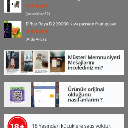
5 üzerinden
(ardaakbad62)
5
oy aldı
Elfbar Raya D2 20000 Kıwı passıon fruıt guava
5 üzerinden
(Arda Akbaş)
5
oy aldı