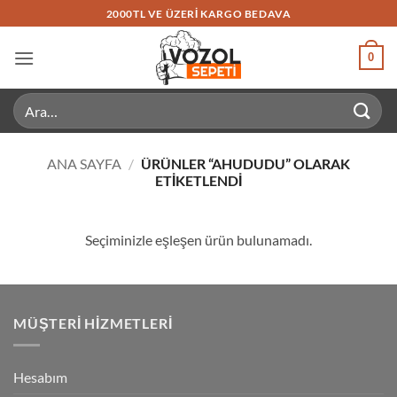
İçeriğe
2000TL VE ÜZERI KARGO BEDAVA
atla
0
Ara:
ANA SAYFA
/
ÜRÜNLER “AHUDUDU” OLARAK
ETIKETLENDI
Seçiminizle eşleşen ürün bulunamadı.
MÜŞTERI HIZMETLERI
Hesabım