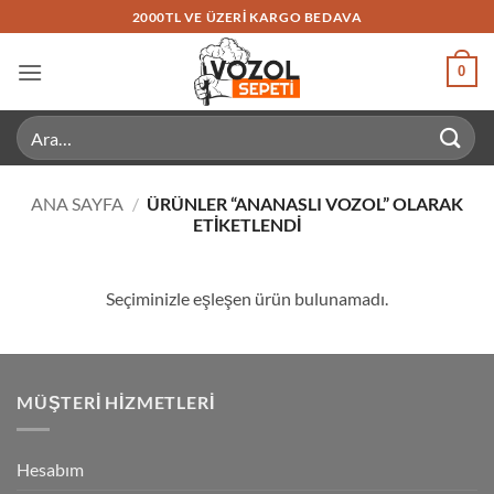
İçeriğe
2000TL VE ÜZERI KARGO BEDAVA
atla
0
Ara:
ANA SAYFA
/
ÜRÜNLER “ANANASLI VOZOL” OLARAK
ETIKETLENDI
Seçiminizle eşleşen ürün bulunamadı.
MÜŞTERI HIZMETLERI
Hesabım