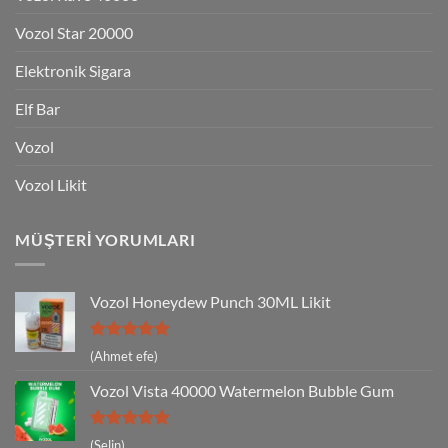
Vozol Star 20000
Elektronik Sigara
Elf Bar
Vozol
Vozol Likit
MÜŞTERI YORUMLARI
Vozol Honeydew Punch 30ML Likit
5 üzerinden
(Ahmet efe)
5
oy aldı
Vozol Vista 40000 Watermelon Bubble Gum
5 üzerinden
(Selin)