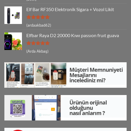
5
oy aldı
Elf Bar RF350 Elektronik Sigara + Vozol Likit
5 üzerinden
(ardaakbad62)
5
oy aldı
Elfbar Raya D2 20000 Kıwı passıon fruıt guava
5 üzerinden
(Arda Akbaş)
5
oy aldı