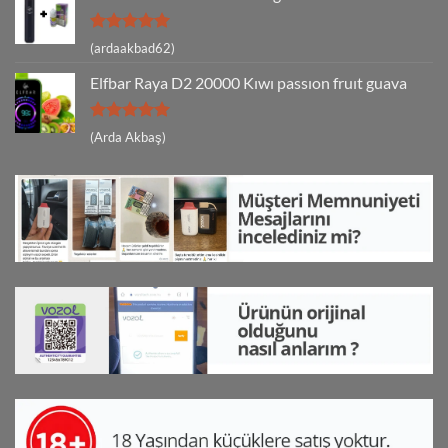
5 üzerinden
(ardaakbad62)
5
oy aldı
Elfbar Raya D2 20000 Kıwı passıon fruıt guava
5 üzerinden
(Arda Akbaş)
5
oy aldı