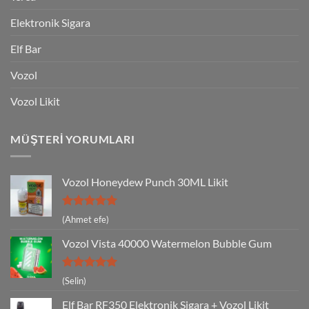
Elektronik Sigara
Elf Bar
Vozol
Vozol Likit
MÜŞTERI YORUMLARI
Vozol Honeydew Punch 30ML Likit
5 üzerinden
(Ahmet efe)
5
oy aldı
Vozol Vista 40000 Watermelon Bubble Gum
5 üzerinden
(Selin)
5
oy aldı
Elf Bar RF350 Elektronik Sigara + Vozol Likit