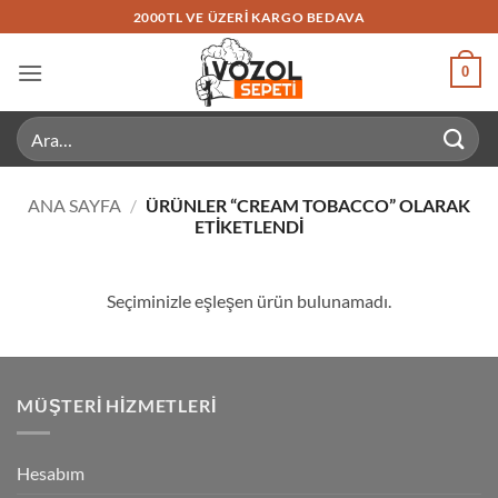
İçeriğe
2000TL VE ÜZERI KARGO BEDAVA
atla
0
Ara:
ANA SAYFA
/
ÜRÜNLER “CREAM TOBACCO” OLARAK
ETIKETLENDI
Seçiminizle eşleşen ürün bulunamadı.
MÜŞTERI HIZMETLERI
Hesabım