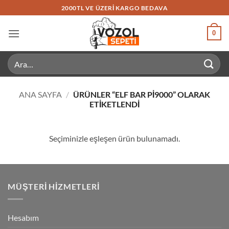
İçeriğe
2000TL VE ÜZERI KARGO BEDAVA
atla
0
Ara:
ANA SAYFA
/
ÜRÜNLER “ELF BAR PI9000” OLARAK
ETIKETLENDI
Seçiminizle eşleşen ürün bulunamadı.
MÜŞTERI HIZMETLERI
Hesabım