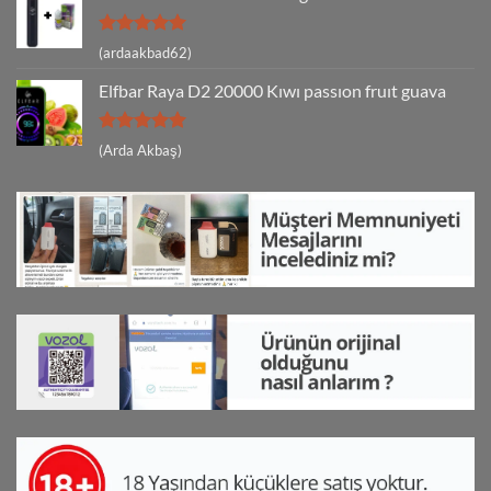
5 üzerinden
(ardaakbad62)
5
oy aldı
Elfbar Raya D2 20000 Kıwı passıon fruıt guava
5 üzerinden
(Arda Akbaş)
5
oy aldı