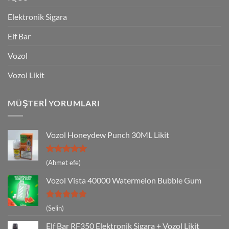
Elektronik Sigara
Elf Bar
Vozol
Vozol Likit
MÜŞTERI YORUMLARI
Vozol Honeydew Punch 30ML Likit
5 üzerinden
(Ahmet efe)
5
oy aldı
Vozol Vista 40000 Watermelon Bubble Gum
5 üzerinden
(Selin)
5
oy aldı
Elf Bar RF350 Elektronik Sigara + Vozol Likit