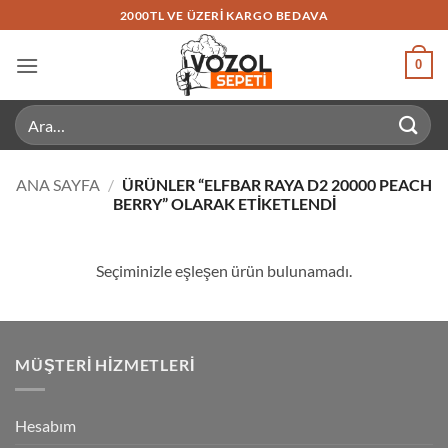
İçeriğe
2000TL VE ÜZERI KARGO BEDAVA
atla
0
Ara:
ANA SAYFA
/
ÜRÜNLER “ELFBAR RAYA D2 20000 PEACH
BERRY” OLARAK ETIKETLENDI
Seçiminizle eşleşen ürün bulunamadı.
MÜŞTERI HIZMETLERI
Hesabım