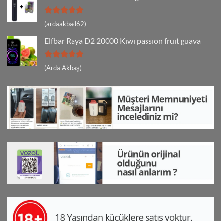
5 üzerinden
(ardaakbad62)
5
oy aldı
Elfbar Raya D2 20000 Kıwı passıon fruıt guava
5 üzerinden
(Arda Akbaş)
5
oy aldı