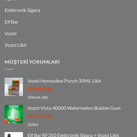
Elektronik Sigara
Elf Bar
Vozol
Vozol Likit
MÜŞTERI YORUMLARI
Vozol Honeydew Punch 30ML Likit
5 üzerinden
(Ahmet efe)
5
oy aldı
Vozol Vista 40000 Watermelon Bubble Gum
5 üzerinden
(Selin)
5
oy aldı
Elf Bar RF350 Elektronik Sigara + Vozol Likit