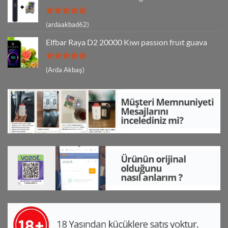
5 üzerinden
(ardaakbad62)
5
oy aldı
Elfbar Raya D2 20000 Kıwı passıon fruıt guava
5 üzerinden
(Arda Akbaş)
5
oy aldı