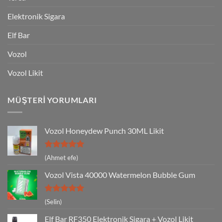
Elektronik Sigara
Elf Bar
Vozol
Vozol Likit
MÜŞTERI YORUMLARI
Vozol Honeydew Punch 30ML Likit
5 üzerinden
(Ahmet efe)
5
oy aldı
Vozol Vista 40000 Watermelon Bubble Gum
5 üzerinden
(Selin)
5
oy aldı
Elf Bar RF350 Elektronik Sigara + Vozol Likit