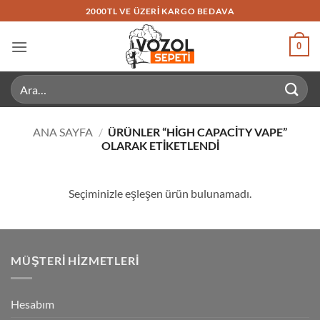
İçeriğe
2000TL VE ÜZERI KARGO BEDAVA
atla
0
Ara:
ANA SAYFA
/
ÜRÜNLER “HIGH CAPACITY VAPE”
OLARAK ETIKETLENDI
Seçiminizle eşleşen ürün bulunamadı.
MÜŞTERI HIZMETLERI
Hesabım