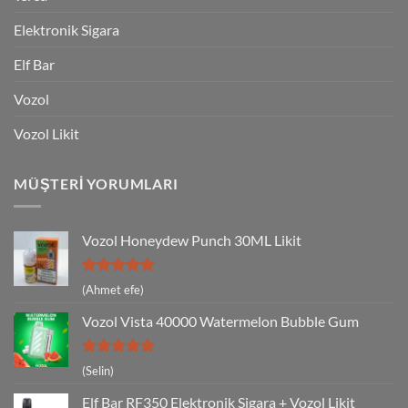
Elektronik Sigara
Elf Bar
Vozol
Vozol Likit
MÜŞTERI YORUMLARI
Vozol Honeydew Punch 30ML Likit
5 üzerinden
(Ahmet efe)
5
oy aldı
Vozol Vista 40000 Watermelon Bubble Gum
5 üzerinden
(Selin)
5
oy aldı
Elf Bar RF350 Elektronik Sigara + Vozol Likit