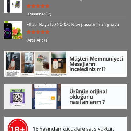
5 üzerinden
(ardaakbad62)
5
oy aldı
Elfbar Raya D2 20000 Kıwı passıon fruıt guava
5 üzerinden
(Arda Akbaş)
5
oy aldı