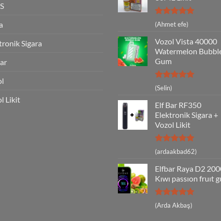
S
5 üzerinden
a
(Ahmet efe)
5
oy aldı
Vozol Vista 40000
tronik Sigara
Watermelon Bubbl
Gum
Bar
ol
5 üzerinden
(Selin)
5
oy aldı
l Likit
Elf Bar RF350
Elektronik Sigara +
Vozol Likit
5 üzerinden
(ardaakbad62)
5
oy aldı
Elfbar Raya D2 20
Kıwı passıon fruıt 
5 üzerinden
(Arda Akbaş)
5
oy aldı