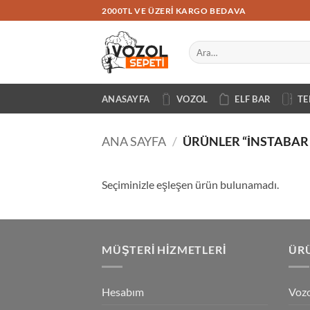
İçeriğe
2000TL VE ÜZERI KARGO BEDAVA
atla
Ara:
ANASAYFA
VOZOL
ELF BAR
TE
ANA SAYFA
/
ÜRÜNLER “INSTABAR 
Seçiminizle eşleşen ürün bulunamadı.
MÜŞTERI HIZMETLERI
ÜRÜ
Hesabım
Vozo