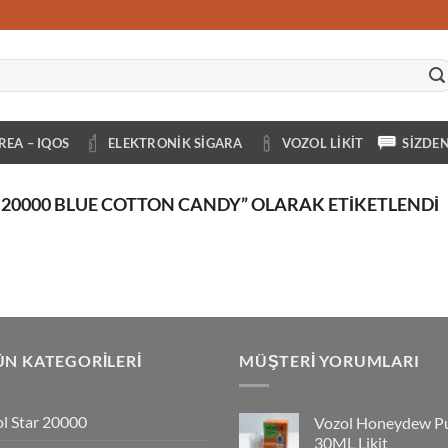
REA – IQOS
ELEKTRONIK SIGARA
VOZOL LIKIT
SIZDE
20000 BLUE COTTON CANDY” OLARAK ETIKETLENDI
N KATEGORILERI
MÜŞTERI YORUMLARI
l Star 20000
Vozol Honeydew P
30ML Likit