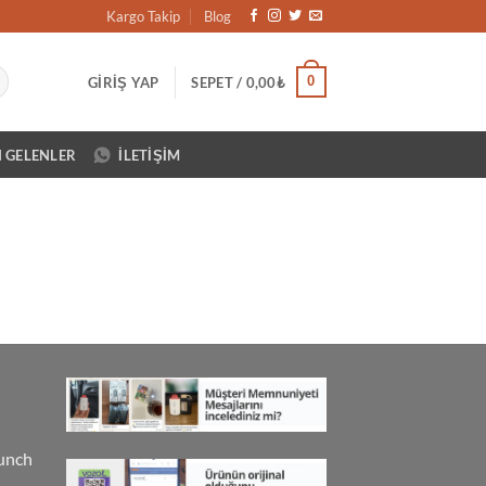
Kargo Takip
Blog
0
GIRIŞ YAP
SEPET /
0,00
₺
N GELENLER
İLETIŞIM
unch