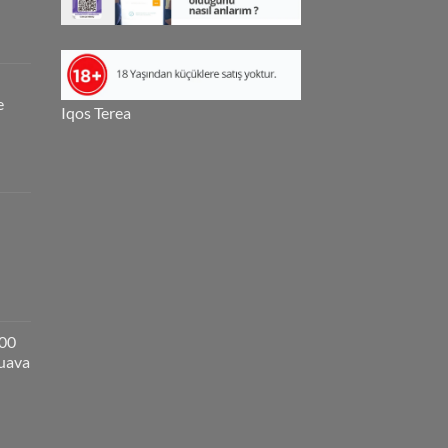
e
Iqos Terea
000
guava