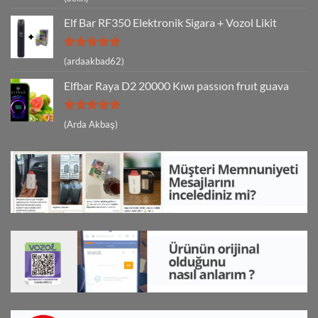
5
oy aldı
Elf Bar RF350 Elektronik Sigara + Vozol Likit
5 üzerinden
(ardaakbad62)
5
oy aldı
Elfbar Raya D2 20000 Kıwı passıon fruıt guava
5 üzerinden
(Arda Akbaş)
5
oy aldı