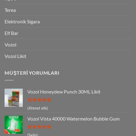
Terea
Elektronik Sigara
Elf Bar
Vozol
Vozol Likit
MÜŞTERI YORUMLARI
Vozol Honeydew Punch 30ML Likit
5 üzerinden
(Ahmet efe)
5
oy aldı
Vozol Vista 40000 Watermelon Bubble Gum
5 üzerinden
(Selin)