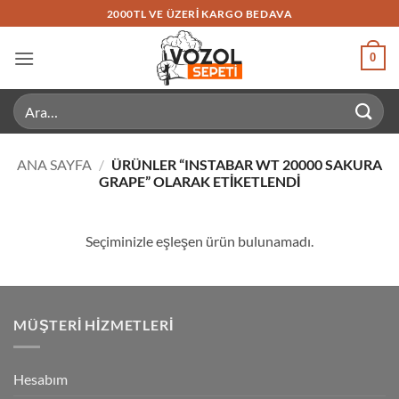
İçeriğe
2000TL VE ÜZERI KARGO BEDAVA
atla
0
Ara:
ANA SAYFA
/
ÜRÜNLER “INSTABAR WT 20000 SAKURA
GRAPE” OLARAK ETIKETLENDI
Seçiminizle eşleşen ürün bulunamadı.
MÜŞTERI HIZMETLERI
Hesabım