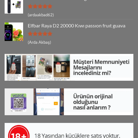
5 üzerinden
(ardaakbad62)
5
oy aldı
Elfbar Raya D2 20000 Kıwı passıon fruıt guava
5 üzerinden
(Arda Akbaş)
5
oy aldı