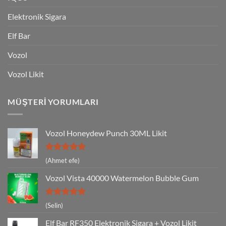
Elektronik Sigara
Elf Bar
Vozol
Vozol Likit
MÜŞTERI YORUMLARI
Vozol Honeydew Punch 30ML Likit
5 üzerinden
(Ahmet efe)
5
oy aldı
Vozol Vista 40000 Watermelon Bubble Gum
5 üzerinden
(Selin)
5
oy aldı
Elf Bar RF350 Elektronik Sigara + Vozol Likit