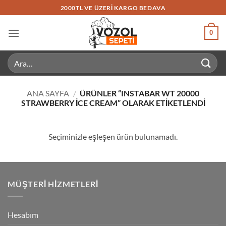
İçeriğe
2000TL VE ÜZERI KARGO BEDAVA
atla
0
Ara:
ANA SAYFA
/
ÜRÜNLER “INSTABAR WT 20000
STRAWBERRY ICE CREAM” OLARAK ETIKETLENDI
Seçiminizle eşleşen ürün bulunamadı.
MÜŞTERI HIZMETLERI
Hesabım