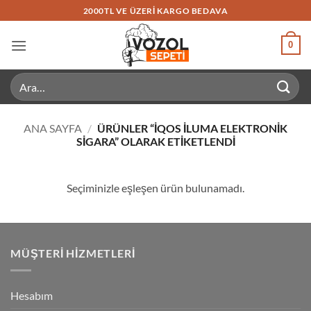
İçeriğe
2000TL VE ÜZERI KARGO BEDAVA
atla
0
Ara:
ANA SAYFA
/
ÜRÜNLER “IQOS ILUMA ELEKTRONIK
SIGARA” OLARAK ETIKETLENDI
Seçiminizle eşleşen ürün bulunamadı.
MÜŞTERI HIZMETLERI
Hesabım