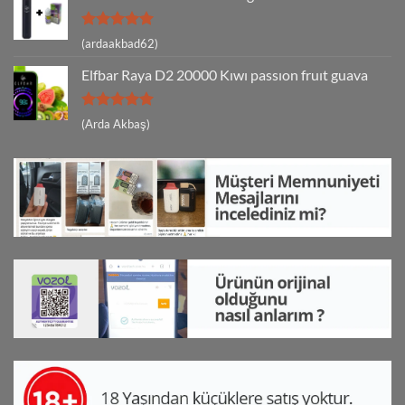
5 üzerinden
(ardaakbad62)
5
oy aldı
Elfbar Raya D2 20000 Kıwı passıon fruıt guava
5 üzerinden
(Arda Akbaş)
5
oy aldı