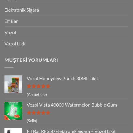
Elektronik Sigara
Elf Bar
Vozol
Vozol Likit
MÜŞTERI YORUMLARI
Vozol Honeydew Punch 30ML Likit
5 üzerinden
(Ahmet efe)
5
oy aldı
Vozol Vista 40000 Watermelon Bubble Gum
5 üzerinden
(Selin)
5
oy aldı
Elf Bar RF350 Elektronik Sigara + Vozol Likit