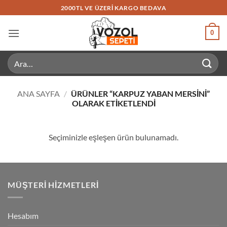
İçeriğe
2000TL VE ÜZERI KARGO BEDAVA
atla
0
Ara:
ANA SAYFA
/
ÜRÜNLER “KARPUZ YABAN MERSINI”
OLARAK ETIKETLENDI
Seçiminizle eşleşen ürün bulunamadı.
MÜŞTERI HIZMETLERI
Hesabım