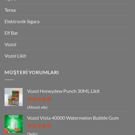
Terea
Elektronik Sigara
Elf Bar
Vozol
Vozol Likit
MÜŞTERI YORUMLARI
Vozol Honeydew Punch 30ML Likit
5 üzerinden
(Ahmet efe)
5
oy aldı
Vozol Vista 40000 Watermelon Bubble Gum
5 üzerinden
(Selin)