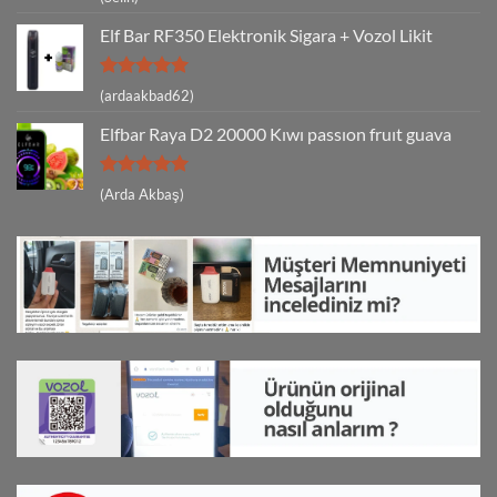
5
oy aldı
Elf Bar RF350 Elektronik Sigara + Vozol Likit
5 üzerinden
(ardaakbad62)
5
oy aldı
Elfbar Raya D2 20000 Kıwı passıon fruıt guava
5 üzerinden
(Arda Akbaş)
5
oy aldı