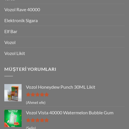
Vozol Rave 40000
Elektronik Sigara
Elf Bar
Vozol
Vozol Likit
MÜŞTERI YORUMLARI
Vozol Honeydew Punch 30ML Likit
5 üzerinden
(Ahmet efe)
5
oy aldı
Vozol Vista 40000 Watermelon Bubble Gum
5 üzerinden
(Selin)