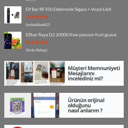
5
oy aldı
Elf Bar RF350 Elektronik Sigara + Vozol Likit
5 üzerinden
(ardaakbad62)
5
oy aldı
Elfbar Raya D2 20000 Kıwı passıon fruıt guava
5 üzerinden
(Arda Akbaş)
5
oy aldı