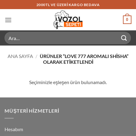
İçeriğe
2000TL VE ÜZERI KARGO BEDAVA
atla
0
Ara:
ANA SAYFA
/
ÜRÜNLER “LOVE 777 AROMALI SHISHA”
OLARAK ETIKETLENDI
Seçiminizle eşleşen ürün bulunamadı.
MÜŞTERI HIZMETLERI
Hesabım