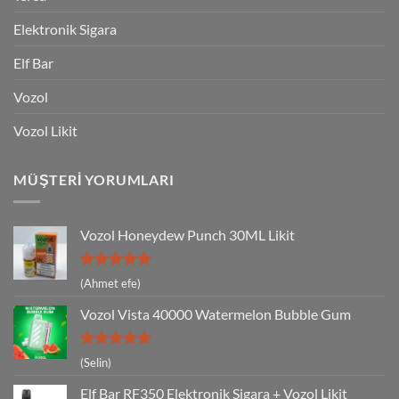
Elektronik Sigara
Elf Bar
Vozol
Vozol Likit
MÜŞTERI YORUMLARI
Vozol Honeydew Punch 30ML Likit
5 üzerinden
(Ahmet efe)
5
oy aldı
Vozol Vista 40000 Watermelon Bubble Gum
5 üzerinden
(Selin)
5
oy aldı
Elf Bar RF350 Elektronik Sigara + Vozol Likit