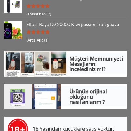
5 üzerinden
(ardaakbad62)
5
oy aldı
Elfbar Raya D2 20000 Kıwı passıon fruıt guava
5 üzerinden
(Arda Akbaş)
5
oy aldı