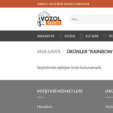
İçeriğe
2000TL VE ÜZERI KARGO BEDAVA
atla
Ara:
ANASAYFA
VOZOL
ELF BAR
TE
ANA SAYFA
/
ÜRÜNLER “RAINBOW 
Seçiminizle eşleşen ürün bulunamadı.
MÜŞTERI HIZMETLERI
ÜRÜ
Hesabım
Vozo