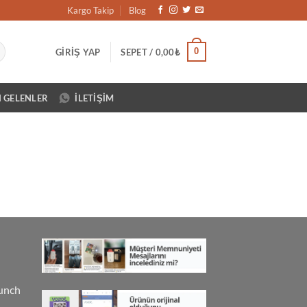
Kargo Takip
Blog
0
GIRIŞ YAP
SEPET /
0,00
₺
N GELENLER
İLETIŞIM
unch