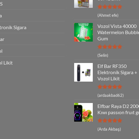
S
5 üzerinden
a
(Ahmet efe)
5
oy aldı
Vozol Vista 40000
tronik Sigara
Watermelon Bubbl
Gum
Bar
ol
5 üzerinden
(Selin)
5
oy aldı
l Likit
Elf Bar RF350
Elektronik Sigara +
Vozol Likit
5 üzerinden
(ardaakbad62)
5
oy aldı
Elfbar Raya D2 20
Kıwı passıon fruıt 
5 üzerinden
(Arda Akbaş)
5
oy aldı