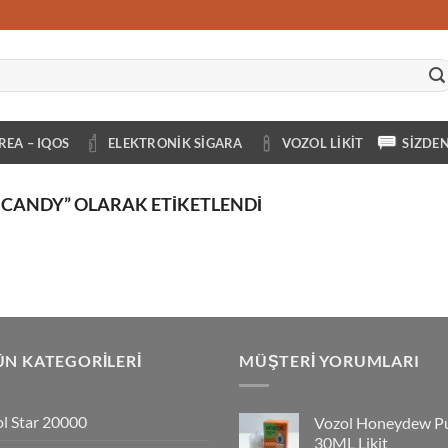
REA – IQOS
ELEKTRONIK SIGARA
VOZOL LIKIT
SIZDE
CANDY” OLARAK ETIKETLENDI
N KATEGORILERI
MÜŞTERI YORUMLARI
l Star 20000
Vozol Honeydew P
30ML Likit