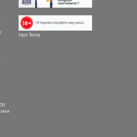
e
Iqos Terea
000
guava