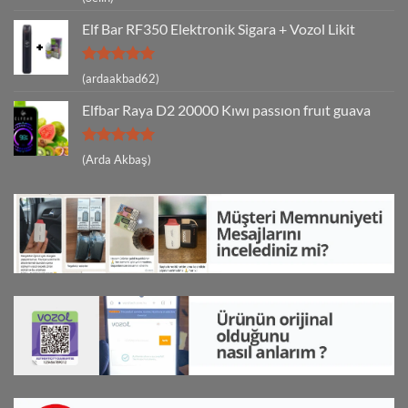
5
oy aldı
Elf Bar RF350 Elektronik Sigara + Vozol Likit
5 üzerinden
(ardaakbad62)
5
oy aldı
Elfbar Raya D2 20000 Kıwı passıon fruıt guava
5 üzerinden
(Arda Akbaş)
5
oy aldı