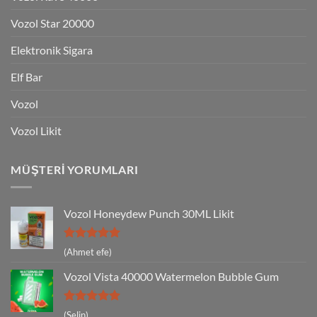
Vozol Star 20000
Elektronik Sigara
Elf Bar
Vozol
Vozol Likit
MÜŞTERI YORUMLARI
Vozol Honeydew Punch 30ML Likit
5 üzerinden
(Ahmet efe)
5
oy aldı
Vozol Vista 40000 Watermelon Bubble Gum
5 üzerinden
(Selin)