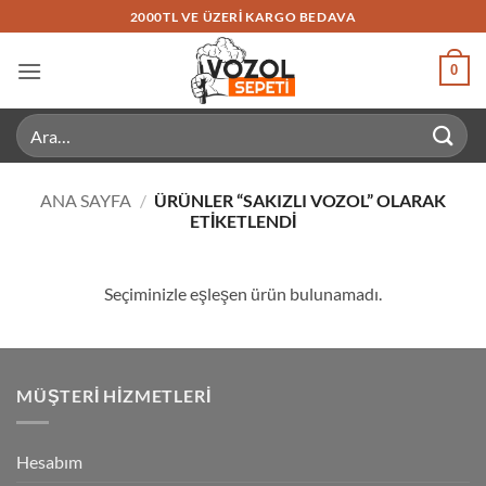
İçeriğe
2000TL VE ÜZERI KARGO BEDAVA
atla
0
Ara:
ANA SAYFA
/
ÜRÜNLER “SAKIZLI VOZOL” OLARAK
ETIKETLENDI
Seçiminizle eşleşen ürün bulunamadı.
MÜŞTERI HIZMETLERI
Hesabım