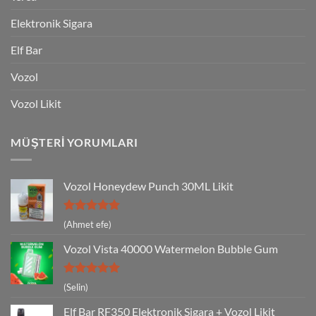
Elektronik Sigara
Elf Bar
Vozol
Vozol Likit
MÜŞTERI YORUMLARI
Vozol Honeydew Punch 30ML Likit
5 üzerinden
(Ahmet efe)
5
oy aldı
Vozol Vista 40000 Watermelon Bubble Gum
5 üzerinden
(Selin)
5
oy aldı
Elf Bar RF350 Elektronik Sigara + Vozol Likit