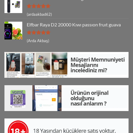
5 üzerinden
(ardaakbad62)
5
oy aldı
Elfbar Raya D2 20000 Kıwı passıon fruıt guava
5 üzerinden
(Arda Akbaş)
5
oy aldı