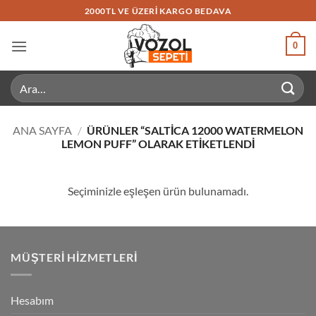
İçeriğe
2000TL VE ÜZERI KARGO BEDAVA
atla
0
Ara:
ANA SAYFA
/
ÜRÜNLER “SALTICA 12000 WATERMELON
LEMON PUFF” OLARAK ETIKETLENDI
Seçiminizle eşleşen ürün bulunamadı.
MÜŞTERI HIZMETLERI
Hesabım