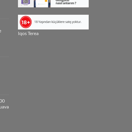
e
Iqos Terea
000
guava