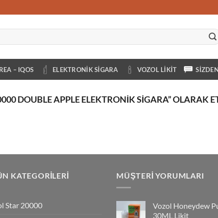
REA – IQOS
ELEKTRONIK SIGARA
VOZOL LIKIT
SIZDE
0000 DOUBLE APPLE ELEKTRONIK SIGARA” OLARAK E
N KATEGORILERI
MÜŞTERI YORUMLARI
l Star 20000
Vozol Honeydew P
30ML Likit