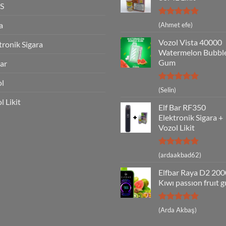
S
5 üzerinden
a
(Ahmet efe)
5
oy aldı
Vozol Vista 40000
tronik Sigara
Watermelon Bubbl
Gum
Bar
ol
5 üzerinden
(Selin)
5
oy aldı
l Likit
Elf Bar RF350
Elektronik Sigara +
Vozol Likit
5 üzerinden
(ardaakbad62)
5
oy aldı
Elfbar Raya D2 20
Kıwı passıon fruıt 
5 üzerinden
(Arda Akbaş)
5
oy aldı