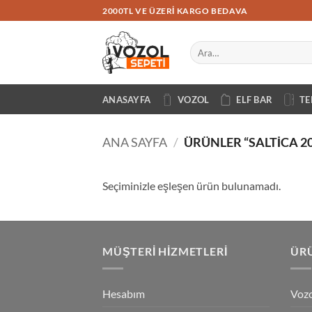
İçeriğe
2000TL VE ÜZERI KARGO BEDAVA
atla
Ara:
ANASAYFA
VOZOL
ELF BAR
TE
ANA SAYFA
/
ÜRÜNLER “SALTICA 2
Seçiminizle eşleşen ürün bulunamadı.
MÜŞTERI HIZMETLERI
ÜRÜ
Hesabım
Vozo