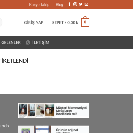
Kargo Takip
Blog
0
GIRIŞ YAP
SEPET /
0,00
₺
N GELENLER
İLETIŞIM
TIKETLENDI
unch