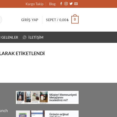
Kargo Takip
Blog
0
GIRIŞ YAP
SEPET /
0,00
₺
N GELENLER
İLETIŞIM
LARAK ETIKETLENDI
unch