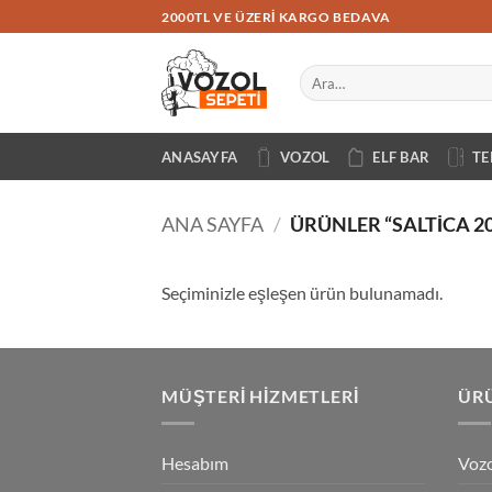
İçeriğe
2000TL VE ÜZERI KARGO BEDAVA
atla
Ara:
ANASAYFA
VOZOL
ELF BAR
TE
ANA SAYFA
/
ÜRÜNLER “SALTICA 2
Seçiminizle eşleşen ürün bulunamadı.
MÜŞTERI HIZMETLERI
ÜRÜ
Hesabım
Vozo