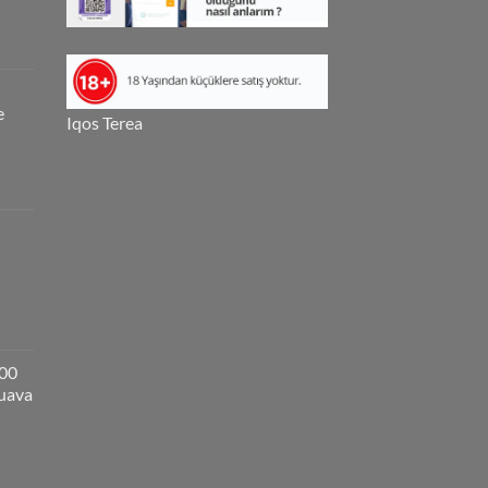
e
Iqos Terea
000
guava