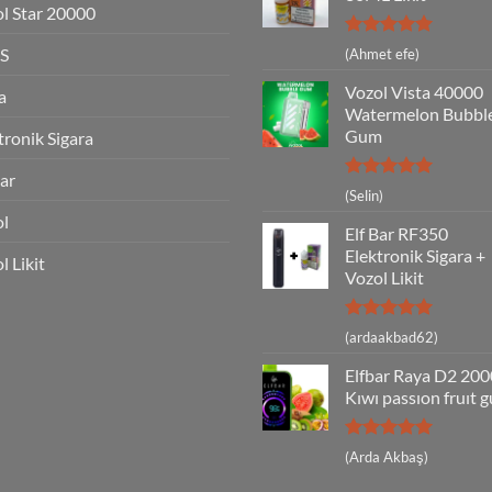
l Star 20000
5 üzerinden
S
(Ahmet efe)
5
oy aldı
Vozol Vista 40000
a
Watermelon Bubbl
Gum
tronik Sigara
Bar
5 üzerinden
(Selin)
5
oy aldı
ol
Elf Bar RF350
Elektronik Sigara +
l Likit
Vozol Likit
5 üzerinden
(ardaakbad62)
5
oy aldı
Elfbar Raya D2 20
Kıwı passıon fruıt 
5 üzerinden
(Arda Akbaş)
5
oy aldı