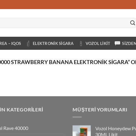
REA – IQOS
ELEKTRONIK SIGARA
VOZOL LIKIT
SIZDE
0000 STRAWBERRY BANANA ELEKTRONIK SIGARA” O
N KATEGORILERI
MÜŞTERI YORUMLARI
l Rave 40000
Vozol Honeydew P
30ML Likit