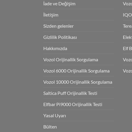
İade ve Değişim
Vozo
İletişim
IQO
Sizden gelenler
Tere
Gizlilik Politikası
Elek
Hakkımızda
Elf 
Vozol Orijinallik Sorgulama
Voz
Vozol 6000 Orijinallik Sorgulama
Vozo
Vozol 10000 Orijinallik Sorgulama
Saltica Puff Orijinallik Testi
Elfbar Pi9000 Orijinallik Testi
Yasal Uyarı
Bülten