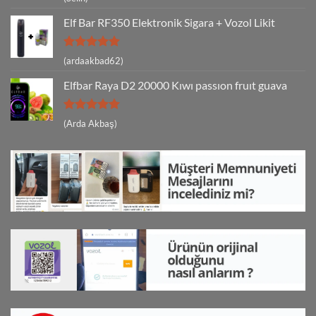
5
oy aldı
Elf Bar RF350 Elektronik Sigara + Vozol Likit
5 üzerinden
(ardaakbad62)
5
oy aldı
Elfbar Raya D2 20000 Kıwı passıon fruıt guava
5 üzerinden
(Arda Akbaş)
5
oy aldı