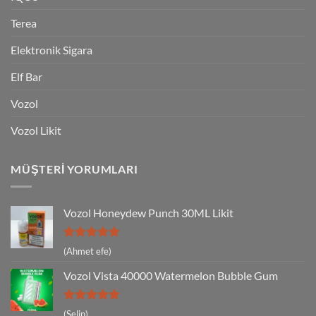
Terea
Elektronik Sigara
Elf Bar
Vozol
Vozol Likit
MÜŞTERI YORUMLARI
Vozol Honeydew Punch 30ML Likit
5 üzerinden
(Ahmet efe)
5
oy aldı
Vozol Vista 40000 Watermelon Bubble Gum
5 üzerinden
(Selin)