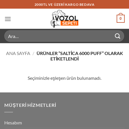
İçeriğe
2000TL VE ÜZERI KARGO BEDAVA
atla
0
Ara:
ANA SAYFA
/
ÜRÜNLER “SALTICA 6000 PUFF” OLARAK
ETIKETLENDI
Seçiminizle eşleşen ürün bulunamadı.
MÜŞTERI HIZMETLERI
Hesabım