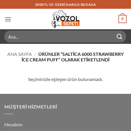
İçeriğe
2000TL VE ÜZERI KARGO BEDAVA
atla
0
Ara:
ANA SAYFA
/
ÜRÜNLER “SALTICA 6000 STRAWBERRY
ICE CREAM PUFF” OLARAK ETIKETLENDI
Seçiminizle eşleşen ürün bulunamadı.
MÜŞTERI HIZMETLERI
Hesabım