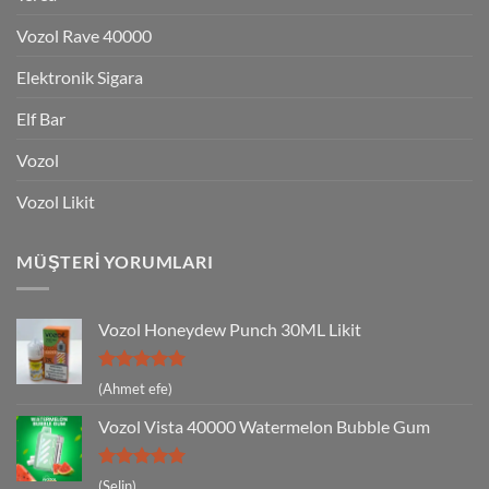
Vozol Rave 40000
Elektronik Sigara
Elf Bar
Vozol
Vozol Likit
MÜŞTERI YORUMLARI
Vozol Honeydew Punch 30ML Likit
5 üzerinden
(Ahmet efe)
5
oy aldı
Vozol Vista 40000 Watermelon Bubble Gum
5 üzerinden
(Selin)