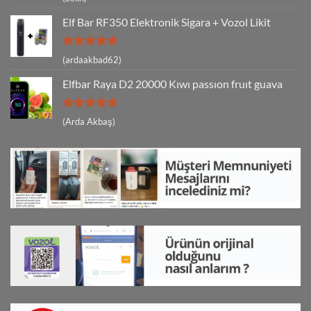
5
oy aldı
Elf Bar RF350 Elektronik Sigara + Vozol Likit
5 üzerinden
(ardaakbad62)
5
oy aldı
Elfbar Raya D2 20000 Kıwı passıon fruıt guava
5 üzerinden
(Arda Akbaş)
5
oy aldı