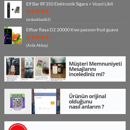
Elf Bar RF350 Elektronik Sigara + Vozol Likit
5 üzerinden
(ardaakbad62)
5
oy aldı
Elfbar Raya D2 20000 Kıwı passıon fruıt guava
5 üzerinden
(Arda Akbaş)
5
oy aldı