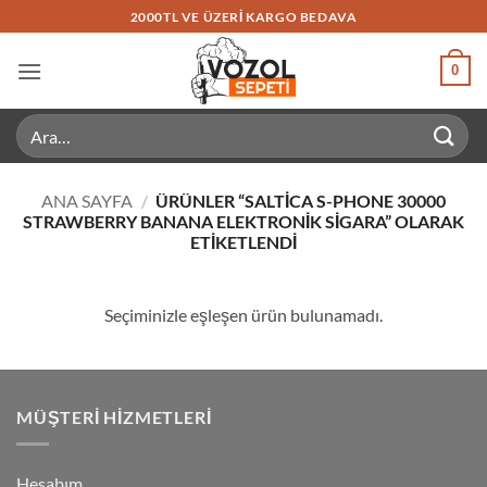
İçeriğe
2000TL VE ÜZERI KARGO BEDAVA
atla
0
Ara:
ANA SAYFA
/
ÜRÜNLER “SALTICA S-PHONE 30000
STRAWBERRY BANANA ELEKTRONIK SIGARA” OLARAK
ETIKETLENDI
Seçiminizle eşleşen ürün bulunamadı.
MÜŞTERI HIZMETLERI
Hesabım