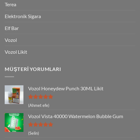
Terea
Elektronik Sigara
Elf Bar
Vozol
Vozol Likit
MÜŞTERI YORUMLARI
Vozol Honeydew Punch 30ML Likit
5 üzerinden
(Ahmet efe)
5
oy aldı
Vozol Vista 40000 Watermelon Bubble Gum
5 üzerinden
(Selin)
5
oy aldı