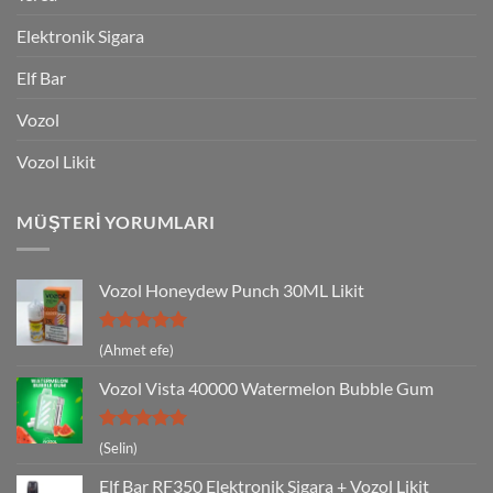
Elektronik Sigara
Elf Bar
Vozol
Vozol Likit
MÜŞTERI YORUMLARI
Vozol Honeydew Punch 30ML Likit
5 üzerinden
(Ahmet efe)
5
oy aldı
Vozol Vista 40000 Watermelon Bubble Gum
5 üzerinden
(Selin)
5
oy aldı
Elf Bar RF350 Elektronik Sigara + Vozol Likit