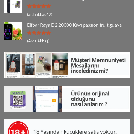
5 üzerinden
(ardaakbad62)
5
oy aldı
Elfbar Raya D2 20000 Kıwı passıon fruıt guava
5 üzerinden
(Arda Akbaş)
5
oy aldı