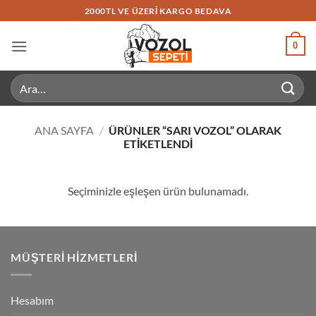
İçeriğe
2000TL VE ÜZERI KARGO BEDAVA
atla
0
Ara:
ANA SAYFA
/
ÜRÜNLER “SARI VOZOL” OLARAK
ETIKETLENDI
Seçiminizle eşleşen ürün bulunamadı.
MÜŞTERI HIZMETLERI
Hesabım