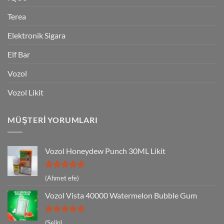
Terea
Elektronik Sigara
Elf Bar
Vozol
Vozol Likit
MÜŞTERI YORUMLARI
Vozol Honeydew Punch 30ML Likit
5 üzerinden
(Ahmet efe)
5
oy aldı
Vozol Vista 40000 Watermelon Bubble Gum
5 üzerinden
(Selin)