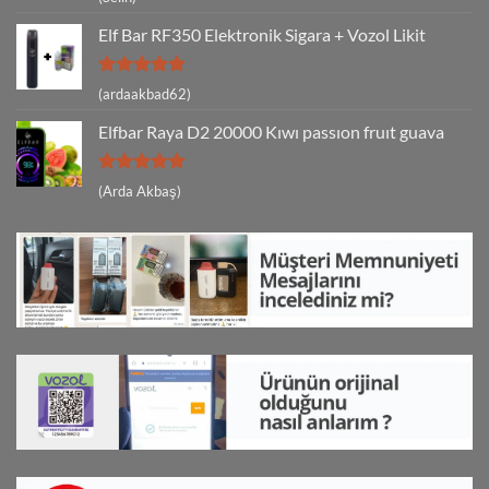
5
oy aldı
Elf Bar RF350 Elektronik Sigara + Vozol Likit
5 üzerinden
(ardaakbad62)
5
oy aldı
Elfbar Raya D2 20000 Kıwı passıon fruıt guava
5 üzerinden
(Arda Akbaş)
5
oy aldı