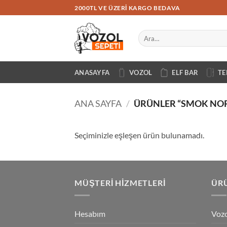
İçeriğe
2000TL VE ÜZERI KARGO BEDAVA
atla
Ara:
ANASAYFA
VOZOL
ELF BAR
TE
ANA SAYFA
/
ÜRÜNLER “SMOK NORD
Seçiminizle eşleşen ürün bulunamadı.
MÜŞTERI HIZMETLERI
ÜRÜ
Hesabım
Vozo