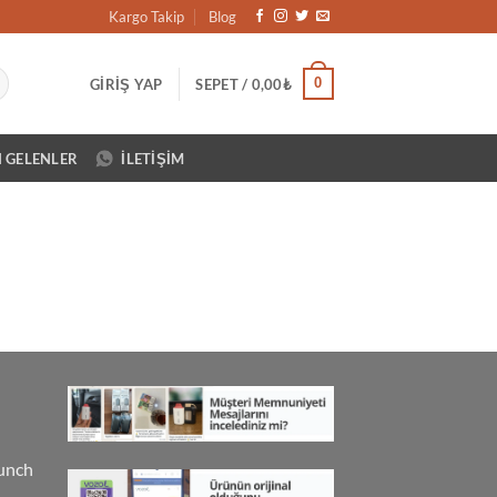
Kargo Takip
Blog
0
GIRIŞ YAP
SEPET /
0,00
₺
N GELENLER
İLETIŞIM
unch