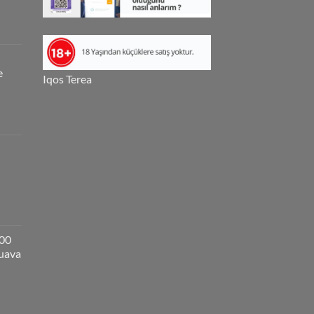
e
Iqos Terea
000
guava