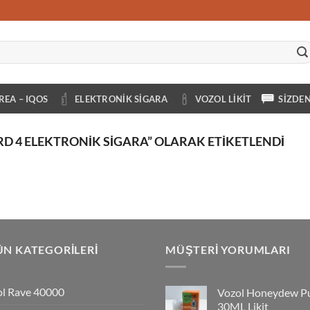
REA – IQOS
ELEKTRONIK SIGARA
VOZOL LIKIT
SIZDE
 4 ELEKTRONIK SIGARA” OLARAK ETIKETLENDI
N KATEGORILERI
MÜŞTERI YORUMLARI
l Rave 40000
Vozol Honeydew P
30ML Likit