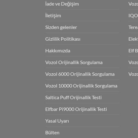
İade ve Değişim
Vozo
İletişim
IQO
Sizden gelenler
Tere
Gizlilik Politikası
Elek
Hakkımızda
Elf 
Vozol Orijinallik Sorgulama
Voz
Vozol 6000 Orijinallik Sorgulama
Vozo
Vozol 10000 Orijinallik Sorgulama
Saltica Puff Orijinallik Testi
Elfbar Pi9000 Orijinallik Testi
Yasal Uyarı
Bülten