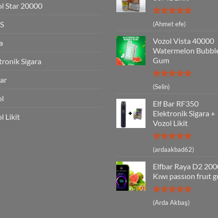
l Star 20000
5 üzerinden
S
(Ahmet efe)
5
oy aldı
Vozol Vista 40000
a
Watermelon Bubbl
Gum
tronik Sigara
Bar
5 üzerinden
(Selin)
5
oy aldı
ol
Elf Bar RF350
Elektronik Sigara +
l Likit
Vozol Likit
5 üzerinden
(ardaakbad62)
5
oy aldı
Elfbar Raya D2 20
Kıwı passıon fruıt 
5 üzerinden
(Arda Akbaş)
5
oy aldı