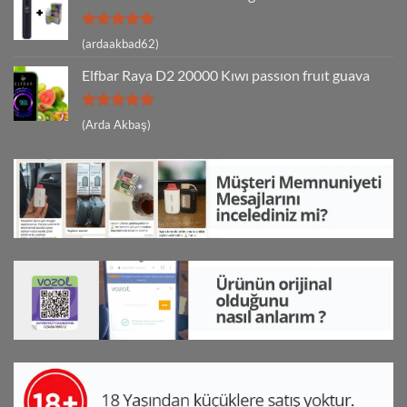
5 üzerinden
(ardaakbad62)
5
oy aldı
Elfbar Raya D2 20000 Kıwı passıon fruıt guava
5 üzerinden
(Arda Akbaş)
5
oy aldı