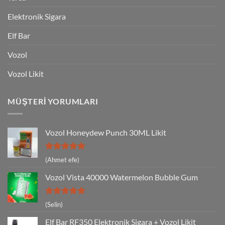
Elektronik Sigara
Elf Bar
Vozol
Vozol Likit
MÜŞTERI YORUMLARI
Vozol Honeydew Punch 30ML Likit
5 üzerinden
(Ahmet efe)
5
oy aldı
Vozol Vista 40000 Watermelon Bubble Gum
5 üzerinden
(Selin)
5
oy aldı
Elf Bar RF350 Elektronik Sigara + Vozol Likit