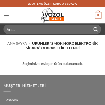
İçeriğe
2000TL VE ÜZERI KARGO BEDAVA
atla
0
Ara:
ANA SAYFA
/
ÜRÜNLER “SMOK NORD ELEKTRONIK
SIGARA” OLARAK ETIKETLENDI
Seçiminizle eşleşen ürün bulunamadı.
MÜŞTERI HIZMETLERI
Hesabım