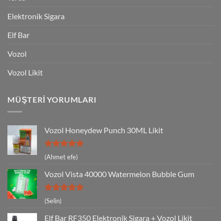
Elektronik Sigara
Elf Bar
Vozol
Vozol Likit
MÜŞTERI YORUMLARI
Vozol Honeydew Punch 30ML Likit
5 üzerinden
(Ahmet efe)
5
oy aldı
Vozol Vista 40000 Watermelon Bubble Gum
5 üzerinden
(Selin)
5
oy aldı
Elf Bar RF350 Elektronik Sigara + Vozol Likit