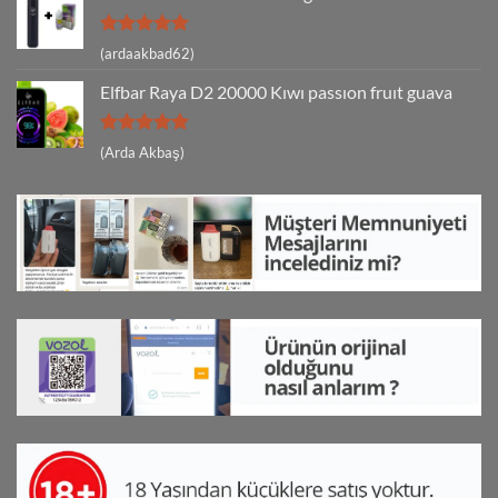
5 üzerinden
(ardaakbad62)
5
oy aldı
Elfbar Raya D2 20000 Kıwı passıon fruıt guava
5 üzerinden
(Arda Akbaş)
5
oy aldı