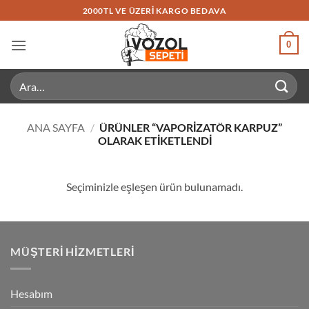
İçeriğe
2000TL VE ÜZERI KARGO BEDAVA
atla
0
Ara:
ANA SAYFA
/
ÜRÜNLER “VAPORIZATÖR KARPUZ”
OLARAK ETIKETLENDI
Seçiminizle eşleşen ürün bulunamadı.
MÜŞTERI HIZMETLERI
Hesabım