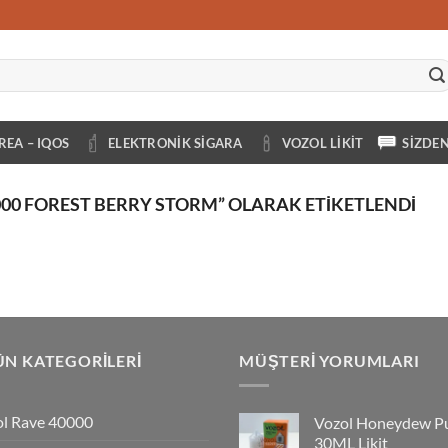
REA – IQOS
ELEKTRONIK SIGARA
VOZOL LIKIT
SIZDE
00 FOREST BERRY STORM” OLARAK ETIKETLENDI
N KATEGORILERI
MÜŞTERI YORUMLARI
l Rave 40000
Vozol Honeydew P
30ML Likit