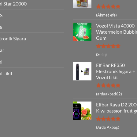
l Star 20000
5 üzerinden
S
(Ahmet efe)
5
oy aldı
Vozol Vista 40000
a
Watermelon Bubbl
Gum
tronik Sigara
Bar
5 üzerinden
(Selin)
5
oy aldı
ol
Elf Bar RF350
Elektronik Sigara +
l Likit
Vozol Likit
5 üzerinden
(ardaakbad62)
5
oy aldı
Elfbar Raya D2 20
Kıwı passıon fruıt 
5 üzerinden
(Arda Akbaş)
5
oy aldı