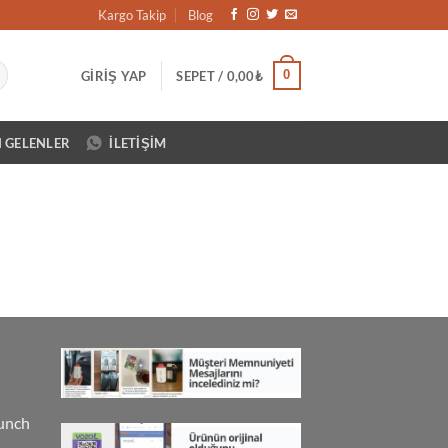
Kargo Takip
Blog
0
GIRIŞ YAP
SEPET /
0,00
₺
N GELENLER
İLETIŞIM
unch