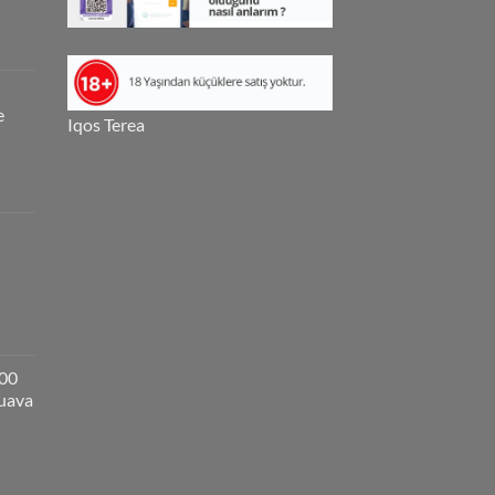
e
Iqos Terea
000
guava