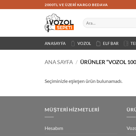
İçeriğe
2000TL VE ÜZERI KARGO BEDAVA
atla
Ara:
ANASAYFA
VOZOL
ELF BAR
TE
ANA SAYFA
/
ÜRÜNLER “VOZOL 100
Seçiminizle eşleşen ürün bulunamadı.
MÜŞTERI HIZMETLERI
ÜRÜ
Hesabım
Vozo