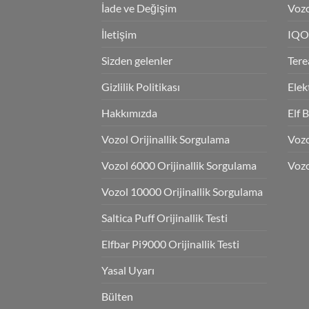
İade ve Değişim
Vozo
İletişim
IQO
Sizden gelenler
Tere
Gizlilik Politikası
Elek
Hakkımızda
Elf 
Vozol Orijinallik Sorgulama
Voz
Vozol 6000 Orijinallik Sorgulama
Vozo
Vozol 10000 Orijinallik Sorgulama
Saltica Puff Orijinallik Testi
Elfbar Pi9000 Orijinallik Testi
Yasal Uyarı
Bülten