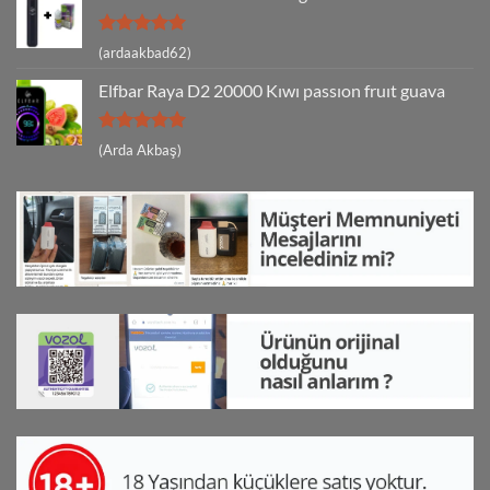
5 üzerinden
(ardaakbad62)
5
oy aldı
Elfbar Raya D2 20000 Kıwı passıon fruıt guava
5 üzerinden
(Arda Akbaş)
5
oy aldı