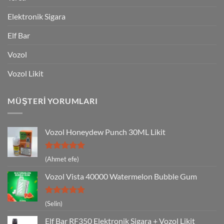
Elektronik Sigara
Elf Bar
Vozol
Vozol Likit
MÜŞTERI YORUMLARI
Vozol Honeydew Punch 30ML Likit
5 üzerinden
(Ahmet efe)
5
oy aldı
Vozol Vista 40000 Watermelon Bubble Gum
5 üzerinden
(Selin)
5
oy aldı
Elf Bar RF350 Elektronik Sigara + Vozol Likit