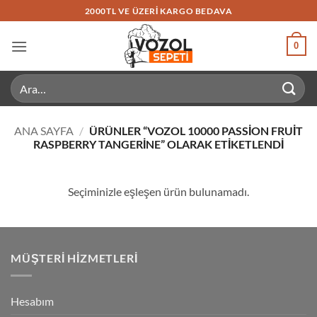
İçeriğe
2000TL VE ÜZERI KARGO BEDAVA
atla
0
Ara:
ANA SAYFA
/
ÜRÜNLER “VOZOL 10000 PASSION FRUIT
RASPBERRY TANGERINE” OLARAK ETIKETLENDI
Seçiminizle eşleşen ürün bulunamadı.
MÜŞTERI HIZMETLERI
Hesabım