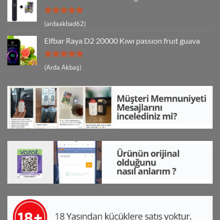
5 üzerinden
(ardaakbad62)
5
oy aldı
Elfbar Raya D2 20000 Kıwı passıon fruıt guava
5 üzerinden
(Arda Akbaş)
5
oy aldı