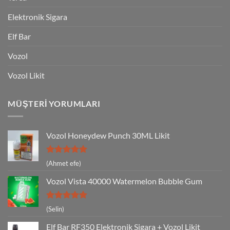
Elektronik Sigara
Elf Bar
Vozol
Vozol Likit
MÜŞTERI YORUMLARI
Vozol Honeydew Punch 30ML Likit
5 üzerinden
(Ahmet efe)
5
oy aldı
Vozol Vista 40000 Watermelon Bubble Gum
5 üzerinden
(Selin)
5
oy aldı
Elf Bar RF350 Elektronik Sigara + Vozol Likit