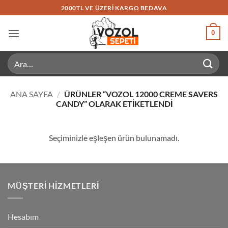
İçeriğe
2000TL VE ÜZERI KARGO BEDAVA
atla
0
Ara:
ANA SAYFA
/
ÜRÜNLER “VOZOL 12000 CREME SAVERS
CANDY” OLARAK ETIKETLENDI
Seçiminizle eşleşen ürün bulunamadı.
MÜŞTERI HIZMETLERI
Hesabım