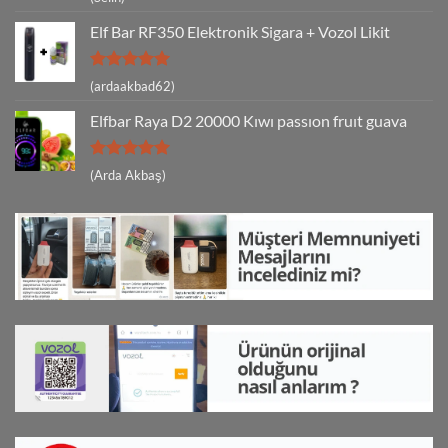
5
oy aldı
Elf Bar RF350 Elektronik Sigara + Vozol Likit
5 üzerinden
(ardaakbad62)
5
oy aldı
Elfbar Raya D2 20000 Kıwı passıon fruıt guava
5 üzerinden
(Arda Akbaş)
5
oy aldı