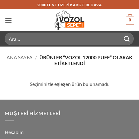
İçeriğe
2000TL VE ÜZERI KARGO BEDAVA
atla
0
Ara:
ANA SAYFA
/
ÜRÜNLER “VOZOL 12000 PUFF” OLARAK
ETIKETLENDI
Seçiminizle eşleşen ürün bulunamadı.
MÜŞTERI HIZMETLERI
Hesabım