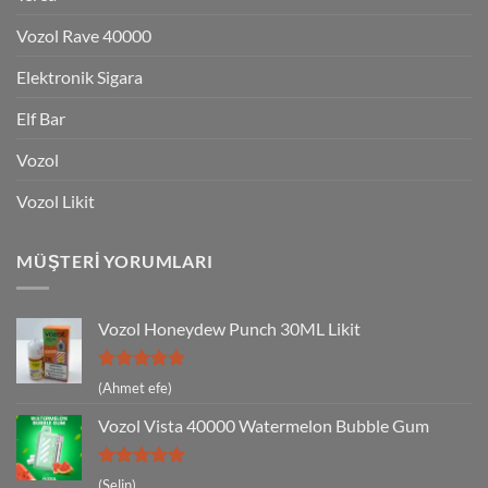
Vozol Rave 40000
Elektronik Sigara
Elf Bar
Vozol
Vozol Likit
MÜŞTERI YORUMLARI
Vozol Honeydew Punch 30ML Likit
5 üzerinden
(Ahmet efe)
5
oy aldı
Vozol Vista 40000 Watermelon Bubble Gum
5 üzerinden
(Selin)