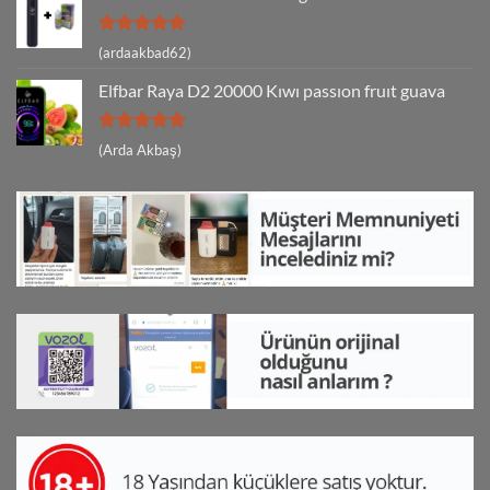
5 üzerinden
(ardaakbad62)
5
oy aldı
Elfbar Raya D2 20000 Kıwı passıon fruıt guava
5 üzerinden
(Arda Akbaş)
5
oy aldı