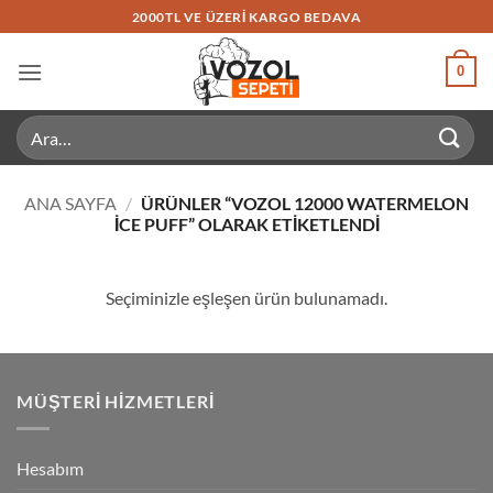
İçeriğe
2000TL VE ÜZERI KARGO BEDAVA
atla
0
Ara:
ANA SAYFA
/
ÜRÜNLER “VOZOL 12000 WATERMELON
ICE PUFF” OLARAK ETIKETLENDI
Seçiminizle eşleşen ürün bulunamadı.
MÜŞTERI HIZMETLERI
Hesabım