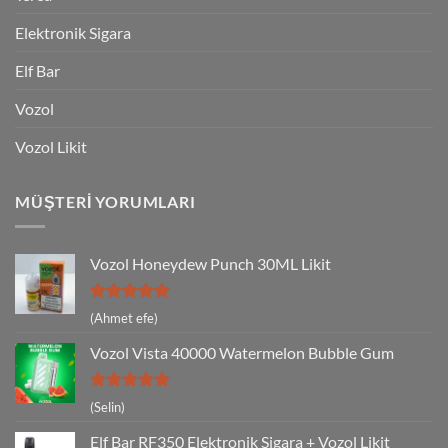
Elektronik Sigara
Elf Bar
Vozol
Vozol Likit
MÜŞTERI YORUMLARI
Vozol Honeydew Punch 30ML Likit
5 üzerinden
(Ahmet efe)
5
oy aldı
Vozol Vista 40000 Watermelon Bubble Gum
5 üzerinden
(Selin)
5
oy aldı
Elf Bar RF350 Elektronik Sigara + Vozol Likit